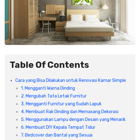
Plafon & Partisi
Material Alam
Sistem Elektrikal
Sanitari & Aksesorisnya
Besi Profil & Plat
Pompa dan Pipa
Aksesoris Dapur
Produk Pracetak
Lampu & Listrik
Peralatan & Perkakas
Besi Profil & Baja
Table Of Contents
Aksesoris Perabot
Semen & Sejenisnya
Cara yang Bisa Dilakukan untuk Renovasi Kamar Simple
1. Mengganti Warna Dinding
Scaffolding
2. Mengubah Tata Letak Furnitur
3. Mengganti Furnitur yang Sudah Lapuk
Konstruksi
4. Membuat Rak Dinding dan Memasang Dekorasi
5. Menggunakan Lampu dengan Desain yang Menarik
Atap & Lantai
6. Membuat DIY Kepala Tempat Tidur
7. Bedcover dan Bantal yang Sesuai