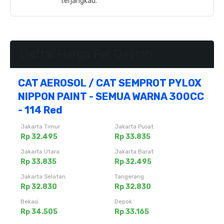
terjangkau.
Daftar Harga Per Daerah
CAT AEROSOL / CAT SEMPROT PYLOX
NIPPON PAINT - SEMUA WARNA 300CC
- 114 Red
Jakarta Timur
Jakarta Pusat
Rp 32.495
Rp 33.835
Jakarta Utara
Jakarta Barat
Rp 33.835
Rp 32.495
Jakarta Selatan
Tangerang
Rp 32.830
Rp 32.830
Bekasi
Depok
Rp 34.505
Rp 33.165