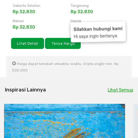
Jakarta Selatan
Tangerang
Rp 32.830
Rp 32.830
Bekasi
Depok
Rp 32.830
Rp 33.500
Silahkan hubungi kami
Hi saya ingin bertanya
Lihat Detail
Tanya Harga
Harga dapat berubah sewaktu-waktu. Gratis ongkir min. Rp
500.000
Inspirasi Lainnya
Lihat Semua