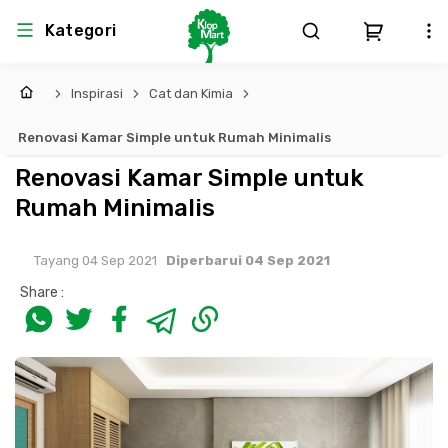
Kategori
Inspirasi
Cat dan Kimia
Arsitektur
Struktural
MEP
Interior
Landscape
Renovasi Kamar Simple untuk Rumah Minimalis
Atap & Rangka
Produk Teknikal & Kimia
Sistem Pengudaraan
Renovasi Kamar Simple untuk
Rumah Minimalis
Lem
Produk K3
Sistem Elektro
Tayang 04 Sep 2021
Diperbarui 04 Sep 2021
Dinding
Perlengkapan
Sistem Penanggulangan Kebakaran
Share :
Pintu, Jendela & Perlengkapan
Bekisting
Sistem Pemipaan
Cat dan Pelapis Dinding
Besi Beton & Wiremesh
Peralatan Elektronik
Lantai
Beton
Peralatan Utama