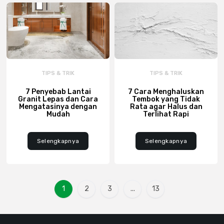
TIPS & TRIK
TIPS & TRIK
7 Penyebab Lantai
7 Cara Menghaluskan
Granit Lepas dan Cara
Tembok yang Tidak
Mengatasinya dengan
Rata agar Halus dan
Mudah
Terlihat Rapi
Selengkapnya
Selengkapnya
1
2
3
...
13