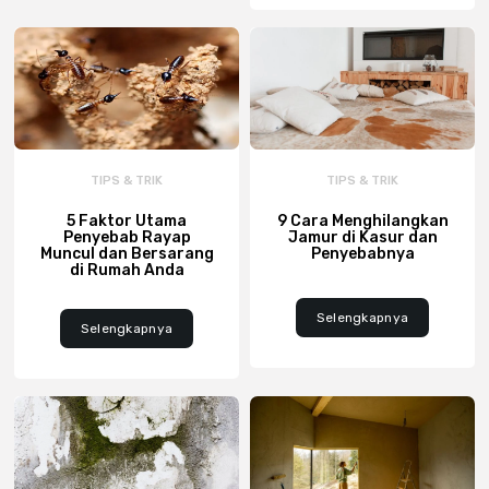
TIPS & TRIK
TIPS & TRIK
5 Faktor Utama
9 Cara Menghilangkan
Penyebab Rayap
Jamur di Kasur dan
Muncul dan Bersarang
Penyebabnya
di Rumah Anda
Selengkapnya
Selengkapnya