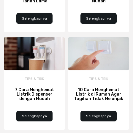
Tahan Lama
Mudah
Selengkapnya
Selengkapnya
TIPS & TRIK
TIPS & TRIK
7 Cara Menghemat
10 Cara Menghemat
Listrik Dispenser
Listrik di Rumah Agar
dengan Mudah
Tagihan Tidak Melonjak
Selengkapnya
Selengkapnya