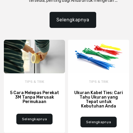
tersedia, penting bagi Anda untuk mengetah ...
Cat dan Kimia
Saniter
Selengkapnya
TIPS & TRIK
TIPS & TRIK
5 Cara Melepas Perekat
Ukuran Kabel Ties: Cari
3M Tanpa Merusak
Tahu Ukuran yang
Permukaan
Tepat untuk
Kebutuhan Anda
Selengkapnya
Selengkapnya