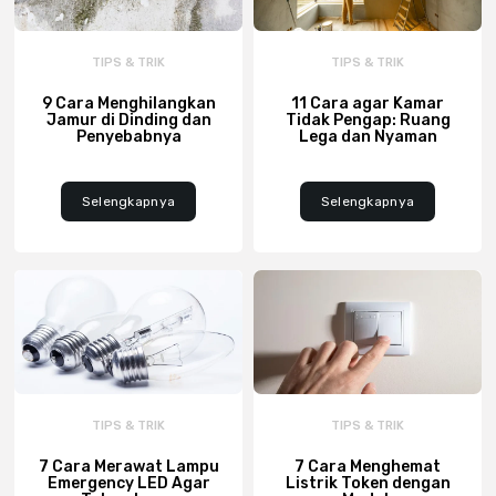
TIPS & TRIK
TIPS & TRIK
9 Cara Menghilangkan
11 Cara agar Kamar
Jamur di Dinding dan
Tidak Pengap: Ruang
Penyebabnya
Lega dan Nyaman
Selengkapnya
Selengkapnya
TIPS & TRIK
TIPS & TRIK
7 Cara Merawat Lampu
7 Cara Menghemat
Emergency LED Agar
Listrik Token dengan