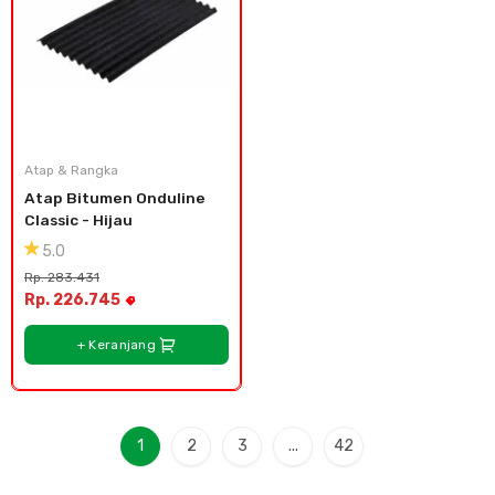
Atap & Rangka
Atap Bitumen Onduline 
Classic - Hijau
5.0
Rp. 283.431
Rp. 226.745
+ Keranjang
1
2
3
...
42