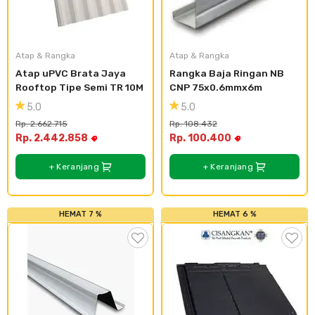
Atap & Rangka
Atap & Rangka
Atap uPVC Brata Jaya 
Rangka Baja Ringan NB 
Rooftop Tipe Semi TR 10M
CNP 75x0.6mmx6m
5.0
5.0
Rp. 2.662.715
Rp. 108.432
Rp. 2.442.858
Rp. 100.400
+ Keranjang
+ Keranjang
HEMAT 7 %
HEMAT 6 %