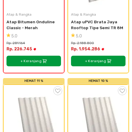
Plafon & Partisi
Material Alam
Sistem Elektrikal
Atap & Rangka
Atap & Rangka
Atap Bitumen Onduline 
Atap uPVC Brata Jaya 
Sanitari & Aksesorisnya
Besi Profil & Plat
Pompa dan Pipa
Classic - Merah
Rooftop Tipe Semi TR 8M
5.0
5.0
Aksesoris Dapur
Produk Pracetak
Lampu & Listrik
Rp. 281.164
Rp. 2.188.800
Rp. 226.745
Rp. 1.954.286
Peralatan & Perkakas
Besi Profil & Baja
+ Keranjang
+ Keranjang
Aksesoris Perabot
Semen & Sejenisnya
HEMAT 11 %
HEMAT 10 %
Scaffolding
Konstruksi
Atap & Lantai