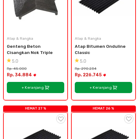
Atap & Rangka
Atap & Rangka
Genteng Beton 
Atap Bitumen Onduline 
Cisangkan Nok Triple
Classic
5.0
5.0
Rp. 45.000
Rp. 290.234
Rp. 34.884
Rp. 226.745
+ Keranjang
+ Keranjang
HEMAT 27 %
HEMAT 26 %