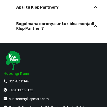
Apa itu Klop Partner?
Bagaimana caranya untuk bisa menjadi
Klop Partner?
Hubungi Kami
021-8311146
+62818777092
customer@klopmart.com