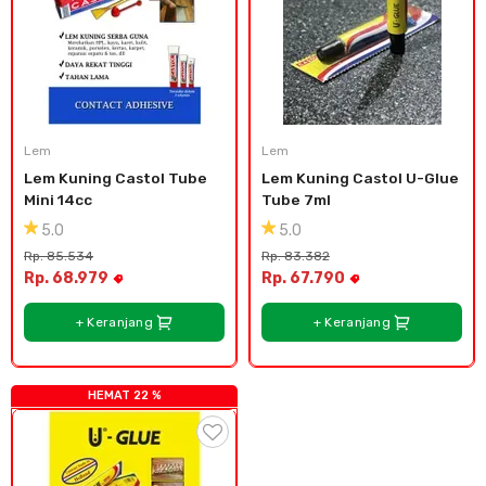
Lem
Lem
Lem Kuning Castol Tube 
Lem Kuning Castol U-Glue 
Mini 14cc
Tube 7ml
5.0
5.0
Rp. 85.534
Rp. 83.382
Rp. 68.979
Rp. 67.790
+ Keranjang
+ Keranjang
HEMAT 22 %