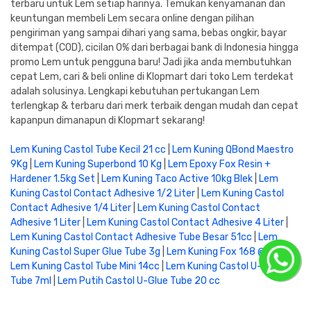
terbaru untuk Lem setiap harinya. Temukan kenyamanan dan
keuntungan membeli Lem secara online dengan pilihan
pengiriman yang sampai dihari yang sama, bebas ongkir, bayar
ditempat (COD), cicilan 0% dari berbagai bank di Indonesia hingga
promo Lem untuk pengguna baru! Jadi jika anda membutuhkan
cepat Lem, cari & beli online di Klopmart dari toko Lem terdekat
adalah solusinya. Lengkapi kebutuhan pertukangan Lem
terlengkap & terbaru dari merk terbaik dengan mudah dan cepat
kapanpun dimanapun di Klopmart sekarang!
Lem Kuning Castol Tube Kecil 21 cc
|
Lem Kuning QBond Maestro
9Kg
|
Lem Kuning Superbond 10 Kg
|
Lem Epoxy Fox Resin +
Hardener 1.5kg Set
|
Lem Kuning Taco Active 10kg Blek
|
Lem
Kuning Castol Contact Adhesive 1/2 Liter
|
Lem Kuning Castol
Contact Adhesive 1/4 Liter
|
Lem Kuning Castol Contact
Adhesive 1 Liter
|
Lem Kuning Castol Contact Adhesive 4 Liter
|
Lem Kuning Castol Contact Adhesive Tube Besar 51cc
|
Lem
Kuning Castol Super Glue Tube 3g
|
Lem Kuning Fox 168 @10kg
|
Lem Kuning Castol Tube Mini 14cc
|
Lem Kuning Castol U-Glue
Tube 7ml
|
Lem Putih Castol U-Glue Tube 20 cc