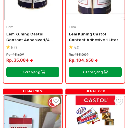
Lem
Lem
Lem Kuning Castol 
Lem Kuning Castol 
Contact Adhesive 1/4 
Contact Adhesive 1 Liter
Liter
5.0
5.0
Rp. 45.609
Rp. 135.009
Rp. 35.084
Rp. 104.658
+ Keranjang
+ Keranjang
HEMAT 28 %
HEMAT 27 %