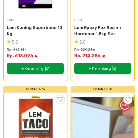
Cat dan Kimia
Saniter
Lem
Lem
Lem Kuning Superbond 10 
Lem Epoxy Fox Resin + 
Kg
Hardener 1.5kg Set
5.0
5.0
Rp. 662.144
Rp. 229.286
Rp. 613.096
Rp. 214.286
+ Keranjang
+ Keranjang
HEMAT 6 %
HEMAT 5 %