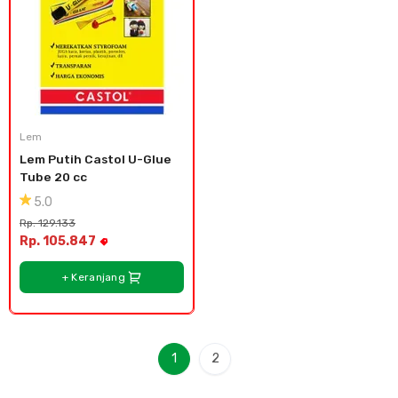
Lem
Lem Putih Castol U-Glue 
Tube 20 cc
5.0
Rp. 129.133
Rp. 105.847
+ Keranjang
1
2