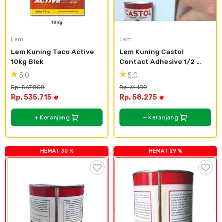
Lem
Lem
Lem Kuning Taco Active 
Lem Kuning Castol 
10kg Blek
Contact Adhesive 1/2 
Liter
5.0
5.0
Rp. 567.858
Rp. 61.189
Rp. 535.715
Rp. 58.275
+ Keranjang
+ Keranjang
HEMAT 30 %
HEMAT 29 %