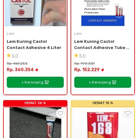
Lem
Lem
Lem Kuning Castol 
Lem Kuning Castol 
Contact Adhesive 4 Liter
Contact Adhesive Tube 
Besar 51cc
5.0
5.0
Rp. 461.253
Rp. 193.331
Rp. 360.354
Rp. 152.229
+ Keranjang
+ Keranjang
HEMAT 26 %
HEMAT 15 %