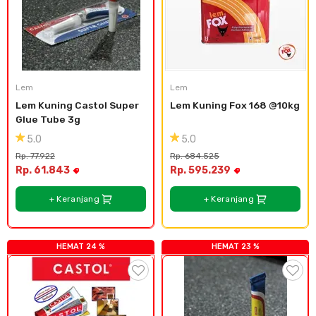
Lem
Lem
Lem Kuning Castol Super 
Lem Kuning Fox 168 @10kg
Glue Tube 3g
5.0
5.0
Rp. 77.922
Rp. 684.525
Rp. 61.843
Rp. 595.239
+ Keranjang
+ Keranjang
HEMAT 24 %
HEMAT 23 %