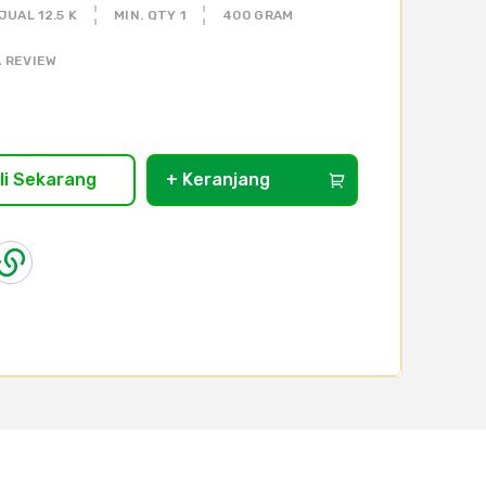
JUAL 12.5 K
MIN. QTY 1
400 GRAM
 REVIEW
li Sekarang
+ Keranjang