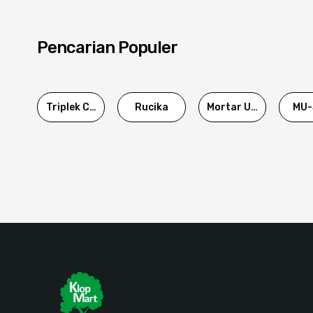
Pencarian Populer
Triplek Cor
Rucika
Mortar Utama
MU-