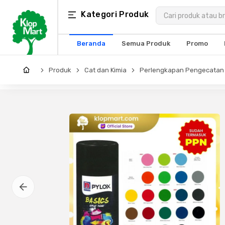
Kategori
Kategori Produk
×
Produk
Beranda
Semua Produk
Promo
Arsitektur
Produk
Cat dan Kimia
Perlengkapan Pengecatan
Struktural
MEP
Interior
Landscape