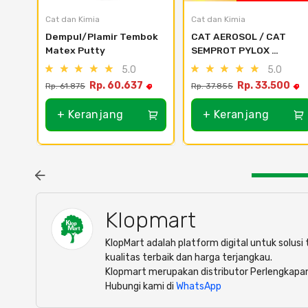
Cat dan Kimia
Cat dan Kimia
Dempul/Plamir Tembok 
CAT AEROSOL / CAT 
Matex Putty
SEMPROT PYLOX 
NIPPON PAINT - SEMUA 
5.0
5.0
WARNA 300CC - 112 
Rp. 60.637
Rp. 33.500
Rp. 61.875
Rp. 37.855
yellow
+ Keranjang
+ Keranjang
Klopmart
KlopMart adalah platform digital untuk solus
kualitas terbaik dan harga terjangkau.
Klopmart merupakan distributor Perlengkapa
Hubungi kami di
WhatsApp