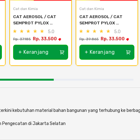
Cat dan Kimia
Cat dan Kimia
CAT AEROSOL / CAT 
CAT AEROSOL / CAT 
SEMPROT PYLOX 
SEMPROT PYLOX 
NIPPON PAINT - SEMUA 
NIPPON PAINT - SEMUA 
5.0
5.0
WARNA 300CC - 115 
WARNA 300CC - 121 
Rp. 33.500
Rp. 33.500
Rp. 37.185
Rp. 39.865
Special Red
Kitty Pink
+ Keranjang
+ Keranjang
i terkini kebutuhan material bahan bangunan yang terhubung ke berbag
n Pengecatan di Jakarta Selatan