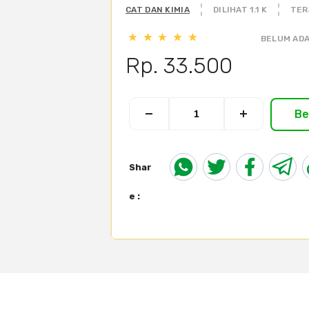
CAT DAN KIMIA
DILIHAT 1.1 K
TER
BELUM ADA
Rp. 33.500
Be
Shar
e :