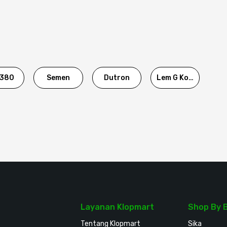
380
Semen
Dutron
Lem G Korea
Layanan Klopmart
Shop By 
Tentang Klopmart
Sika