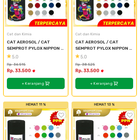
Cat dan Kimia
Cat dan Kimia
CAT AEROSOL / CAT 
CAT AEROSOL / CAT 
SEMPROT PYLOX NIPPON 
SEMPROT PYLOX NIPPON 
PAINT - SEMUA WARNA 
PAINT - SEMUA WARNA 
5.0
5.0
300CC - 114 Red
300CC - 116 Brown
Rp. 36.515
Rp. 38.525
Rp. 33.500
Rp. 33.500
+ Keranjang
+ Keranjang
HEMAT 11 %
HEMAT 13 %