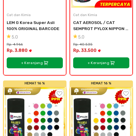
Plafon & Partisi
Material Alam
Sistem Elektrikal
Cat dan Kimia
Cat dan Kimia
LEM G Korea Super Asli 
CAT AEROSOL / CAT 
Sanitari & Aksesorisnya
Besi Profil & Plat
Pompa dan Pipa
100% ORIGINAL BARCODE
SEMPROT PYLOX NIPPON 
PAINT - SEMUA WARNA 
5.0
5.0
300CC - 119 bright blue
Aksesoris Dapur
Produk Pracetak
Lampu & Listrik
Rp. 4.966
Rp. 40.535
Rp. 3.880
Rp. 33.500
Peralatan & Perkakas
Besi Profil & Baja
+ Keranjang
+ Keranjang
Aksesoris Perabot
Semen & Sejenisnya
HEMAT 16 %
HEMAT 16 %
Scaffolding
Konstruksi
Atap & Lantai