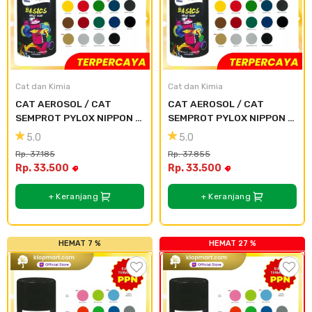
Cat dan Kimia
Cat dan Kimia
CAT AEROSOL / CAT 
CAT AEROSOL / CAT 
SEMPROT PYLOX NIPPON 
SEMPROT PYLOX NIPPON 
PAINT - SEMUA WARNA 
PAINT - SEMUA WARNA 
5.0
5.0
300CC - 115 Special Red
300CC - 101A white mat
Rp. 37.185
Rp. 37.855
Rp. 33.500
Rp. 33.500
+ Keranjang
+ Keranjang
HEMAT 7 %
HEMAT 27 %