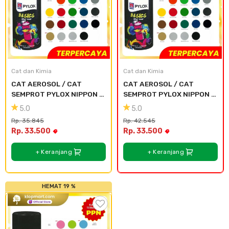
Cat dan Kimia
Cat dan Kimia
CAT AEROSOL / CAT 
CAT AEROSOL / CAT 
SEMPROT PYLOX NIPPON 
SEMPROT PYLOX NIPPON 
PAINT - SEMUA WARNA 
PAINT - SEMUA WARNA 
5.0
5.0
300CC - 111 Light Green
300CC - 120 Green Brigh
Rp. 35.845
Rp. 42.545
Rp. 33.500
Rp. 33.500
+ Keranjang
+ Keranjang
HEMAT 19 %