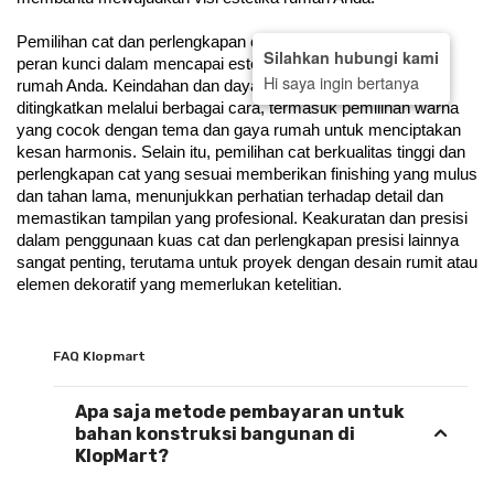
Pemilihan cat dan perlengkapan cat yang tepat memegang 
Silahkan hubungi kami
peran kunci dalam mencapai estetika yang diinginkan untuk 
Hi saya ingin bertanya
rumah Anda. Keindahan dan daya tarik visual rumah dapat 
ditingkatkan melalui berbagai cara, termasuk pemilihan warna 
yang cocok dengan tema dan gaya rumah untuk menciptakan 
kesan harmonis. Selain itu, pemilihan cat berkualitas tinggi dan 
perlengkapan cat yang sesuai memberikan finishing yang mulus 
dan tahan lama, menunjukkan perhatian terhadap detail dan 
memastikan tampilan yang profesional. Keakuratan dan presisi 
dalam penggunaan kuas cat dan perlengkapan presisi lainnya 
sangat penting, terutama untuk proyek dengan desain rumit atau 
elemen dekoratif yang memerlukan ketelitian. 
FAQ Klopmart
Apa saja metode pembayaran untuk
bahan konstruksi bangunan di
KlopMart?