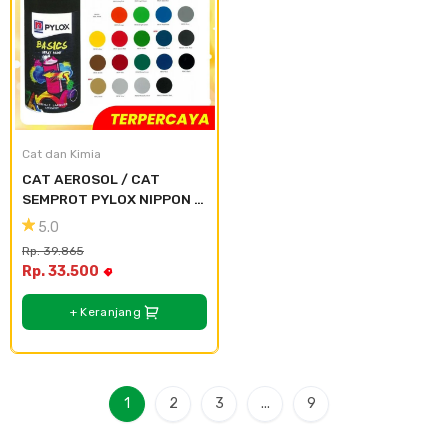
Cat dan Kimia
CAT AEROSOL / CAT 
SEMPROT PYLOX NIPPON 
PAINT - SEMUA WARNA 
5.0
300CC - 124 Blue Moon
Rp. 39.865
Rp. 33.500
+ Keranjang
1
2
3
...
9