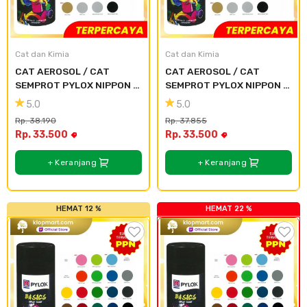
Cat dan Kimia
Cat dan Kimia
CAT AEROSOL / CAT 
CAT AEROSOL / CAT 
SEMPROT PYLOX NIPPON 
SEMPROT PYLOX NIPPON 
PAINT - SEMUA WARNA 
PAINT - SEMUA WARNA 
5.0
5.0
300CC - 110 Green
300CC - 112 yellow
Rp. 38.190
Rp. 37.855
Rp. 33.500
Rp. 33.500
+ Keranjang
+ Keranjang
HEMAT 12 %
HEMAT 22 %