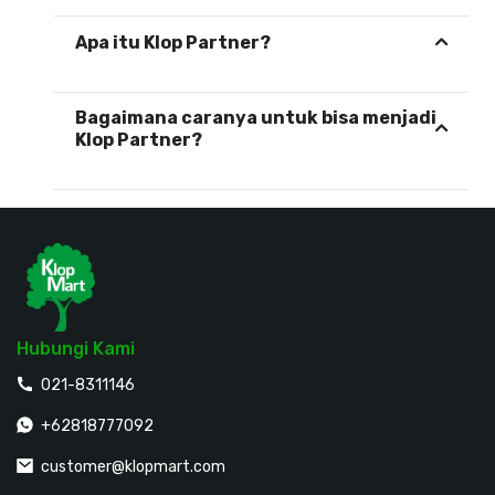
Apa itu Klop Partner?
Bagaimana caranya untuk bisa menjadi
Klop Partner?
Hubungi Kami
021-8311146
+62818777092
customer@klopmart.com