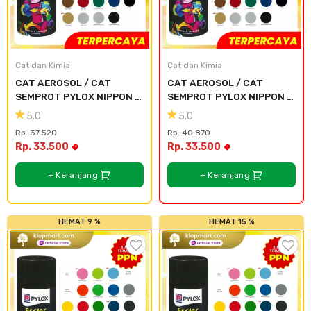
Cat dan Kimia
Cat dan Kimia
CAT AEROSOL / CAT 
CAT AEROSOL / CAT 
SEMPROT PYLOX NIPPON 
SEMPROT PYLOX NIPPON 
PAINT - SEMUA WARNA 
PAINT - SEMUA WARNA 
5.0
5.0
300CC - 125 Baby Blue
300CC - 101 White
Rp. 37.520
Rp. 40.870
Rp. 33.500
Rp. 33.500
+ Keranjang
+ Keranjang
HEMAT 9 %
HEMAT 15 %