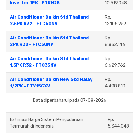
Inverter 1PK - FTKM25
10.519.048
Air Conditioner Daikin Std Thailand
Rp.
2.5PK R32 - FTC60NV
12.105.953
Air Conditioner Daikin Std Thailand
Rp.
2PK R32 - FTC50NV
8.832.143
Air Conditioner Daikin Std Thailand
Rp.
1.5PK R32 - FTC35NV
6.629.762
Air Conditioner Daikin New Std Malay
Rp.
1/2PK - FTV15CXV
4.498.810
Data diperbaharui pada 07-08-2026
Estimasi Harga Sistem Pengudaraan
Rp.
Termurah di Indonesia
5.344.048