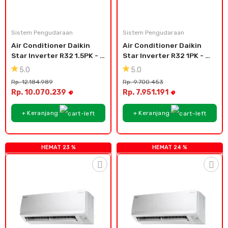
Cat dan Kimia
Saniter
Sistem Pengudaraan
Sistem Pengudaraan
Air Conditioner Daikin 
Air Conditioner Daikin 
Star Inverter R32 1.5PK - 
Star Inverter R32 1PK - 
FTKC35TV
FTKC25TV
5.0
5.0
Rp. 12.184.989
Rp. 9.700.453
Rp. 10.070.239
Rp. 7.951.191
+ Keranjang
+ Keranjang
HEMAT 23 %
HEMAT 24 %