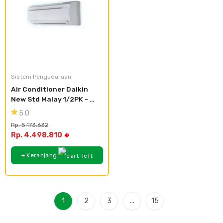
Sistem Pengudaraan
Air Conditioner Daikin 
New Std Malay 1/2PK - 
FTV15CXV
5.0
Rp. 5.173.632
Rp. 4.498.810
+ Keranjang
1
2
3
...
15