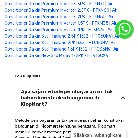
Conditioner Daikin Premium Inverter 3PK - FTKM71
|
Air
Conditioner Daikin Premium Inverter 2.5PK - FTKM60
|
Air
Conditioner Daikin Premium Inverter 2PK - FTKM50
|
Air
Conditioner Daikin Premium Inverter 1.5PK - FTKM35
|
Air
Conditioner Daikin Premium Inverter 1PK - FTKM25
|
Air
Conditioner Daikin Std Thailand 2.5PK R32 - FTC60NV
|
Air
Conditioner Daikin Std Thailand 2PK R32 - FTC50NV
|
Air
Conditioner Daikin Std Thailand 1.5PK R32 - FTC35NV
|
Air
Conditioner Daikin New Std Malay 1/2PK - FTV15CXV
FAQ Klopmart
Apa saja metode pembayaran untuk
bahan konstruksi bangunan di
KlopMart?
Metode pembayaran untuk pembelian bahan konstruksi 
bangunan di Klopmart terhitung beragam. Klopmart 
memiliki banyak metode pembayaran seperti BCA Virtual 
Silahkan hubungi kami
Account, Mandiri Virtual Account, BRI Virtual Account, E-