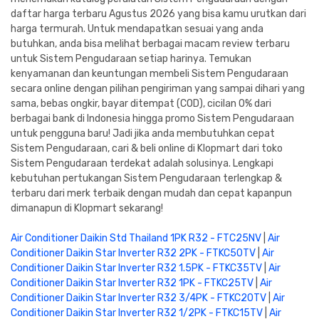
daftar harga terbaru Agustus 2026 yang bisa kamu urutkan dari
harga termurah. Untuk mendapatkan sesuai yang anda
butuhkan, anda bisa melihat berbagai macam review terbaru
untuk Sistem Pengudaraan setiap harinya. Temukan
kenyamanan dan keuntungan membeli Sistem Pengudaraan
secara online dengan pilihan pengiriman yang sampai dihari yang
sama, bebas ongkir, bayar ditempat (COD), cicilan 0% dari
berbagai bank di Indonesia hingga promo Sistem Pengudaraan
untuk pengguna baru! Jadi jika anda membutuhkan cepat
Sistem Pengudaraan, cari & beli online di Klopmart dari toko
Sistem Pengudaraan terdekat adalah solusinya. Lengkapi
kebutuhan pertukangan Sistem Pengudaraan terlengkap &
terbaru dari merk terbaik dengan mudah dan cepat kapanpun
dimanapun di Klopmart sekarang!
Air Conditioner Daikin Std Thailand 1PK R32 - FTC25NV
|
Air
Conditioner Daikin Star Inverter R32 2PK - FTKC50TV
|
Air
Conditioner Daikin Star Inverter R32 1.5PK - FTKC35TV
|
Air
Conditioner Daikin Star Inverter R32 1PK - FTKC25TV
|
Air
Conditioner Daikin Star Inverter R32 3/4PK - FTKC20TV
|
Air
Conditioner Daikin Star Inverter R32 1/2PK - FTKC15TV
|
Air