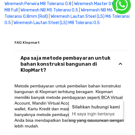
Wiremesh Perwira M8 Toleransi 0.8
|
Wiremesh Master Steel ( MS )
M8 Full
|
Wiremesh NB M5 Toleransi 0.5
|
Wiremesh NB M6
Toleransi 0,8mm (Roll)
|
Wiremesh Lautan Steel (LS) M6 Toleransi
0.5
|
Wiremesh Lautan Steel (LS) M8 Toleransi 0.5
FAQ Klopmart
Apa saja metode pembayaran untuk
bahan konstruksi bangunan di
KlopMart?
Metode pembayaran untuk pembelian bahan konstruksi 
bangunan di Klopmart terhitung beragam. Klopmart 
memiliki banyak metode pembayaran seperti BCA Virtual 
Account, Mandiri Virtual Account, BRI Virtual Account, E-
Silahkan hubungi kami
wallet, Kartu Kredit dan masih banyak lagi.. Dengan 
Hi saya ingin bertanya
banyaknya metode pembayaran yang ada di KlopMart, 
Anda bisa mendapatkan barang yang dibutuhkan dengan 
lebih mudah.