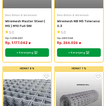
Cat dan Kimia
Saniter
Besi Beton & Wiremesh
Besi Beton & Wiremesh
Wiremesh Master Steel ( 
Wiremesh NB M5 Toleransi 
MS ) M10 Full SNI
0.3
5.0
5.0
Rp. 1.318.287
Rp. 289.968
Rp. 1.177.042
Rp. 266.026
+ Keranjang
+ Keranjang
HEMAT 8 %
HEMAT 7 %