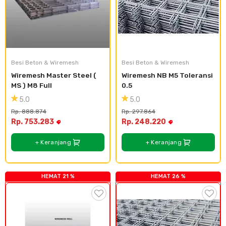
Besi Beton & Wiremesh
Besi Beton & Wiremesh
Wiremesh Master Steel ( 
Wiremesh NB M5 Toleransi 
MS ) M8 Full
0.5
5.0
5.0
Rp. 888.874
Rp. 297.864
Rp. 753.283
Rp. 248.220
+ Keranjang
+ Keranjang
HEMAT 21 %
HEMAT 26 %