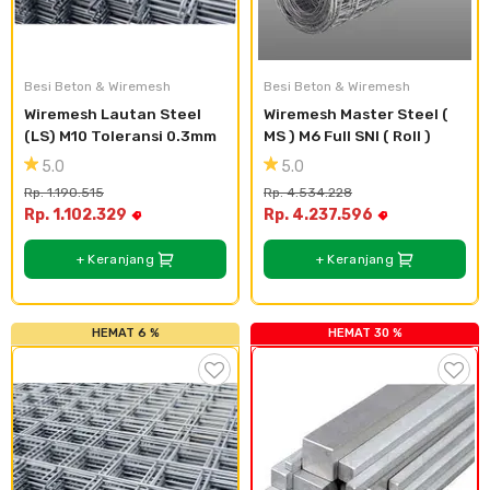
Besi Beton & Wiremesh
Besi Beton & Wiremesh
Wiremesh Lautan Steel 
Wiremesh Master Steel ( 
(LS) M10 Toleransi 0.3mm
MS ) M6 Full SNI ( Roll )
5.0
5.0
Rp. 1.190.515
Rp. 4.534.228
Rp. 1.102.329
Rp. 4.237.596
+ Keranjang
+ Keranjang
HEMAT 6 %
HEMAT 30 %