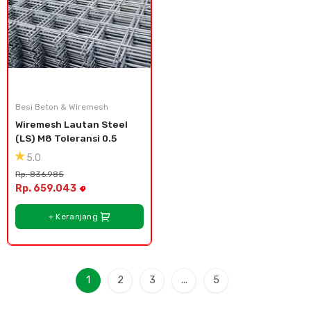
Besi Beton & Wiremesh
Wiremesh Lautan Steel 
(LS) M8 Toleransi 0.5
5.0
Rp. 836.985
Rp. 659.043
+ Keranjang
1
2
3
...
5