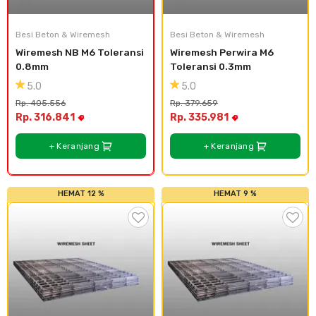
Plafon & Partisi
Material Alam
Sistem Elektrikal
Besi Beton & Wiremesh
Besi Beton & Wiremesh
Wiremesh NB M6 Toleransi 
Wiremesh Perwira M6 
Sanitari & Aksesorisnya
Besi Profil & Plat
Pompa dan Pipa
0.8mm
Toleransi 0.3mm
5.0
5.0
Aksesoris Dapur
Produk Pracetak
Lampu & Listrik
Rp. 405.556
Rp. 379.659
Rp. 316.841
Rp. 335.981
Peralatan & Perkakas
Besi Profil & Baja
+ Keranjang
+ Keranjang
Aksesoris Perabot
Semen & Sejenisnya
HEMAT 12 %
HEMAT 9 %
Scaffolding
Konstruksi
Atap & Lantai