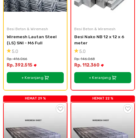
Besi Beton & Wiremesh
Besi Beton & Wiremesh
Wiremesh Lautan Steel 
Besi Nako NB 12 x 12 x 6 
(LS) SNI - M6 Full
meter
5.0
5.0
Rp. 416.066
Rp. 146.068
Rp. 392.515
Rp. 112.360
+ Keranjang
+ Keranjang
HEMAT 29 %
HEMAT 22 %