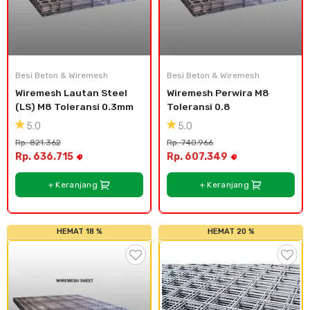
Besi Beton & Wiremesh
Besi Beton & Wiremesh
Wiremesh Lautan Steel 
Wiremesh Perwira M8 
(LS) M8 Toleransi 0.3mm
Toleransi 0.8
5.0
5.0
Rp. 821.362
Rp. 740.966
Rp. 636.715
Rp. 607.349
+ Keranjang
+ Keranjang
HEMAT 18 %
HEMAT 20 %