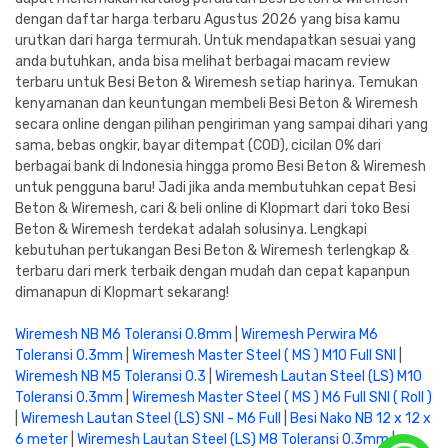
dengan daftar harga terbaru Agustus 2026 yang bisa kamu
urutkan dari harga termurah. Untuk mendapatkan sesuai yang
anda butuhkan, anda bisa melihat berbagai macam review
terbaru untuk Besi Beton & Wiremesh setiap harinya. Temukan
kenyamanan dan keuntungan membeli Besi Beton & Wiremesh
secara online dengan pilihan pengiriman yang sampai dihari yang
sama, bebas ongkir, bayar ditempat (COD), cicilan 0% dari
berbagai bank di Indonesia hingga promo Besi Beton & Wiremesh
untuk pengguna baru! Jadi jika anda membutuhkan cepat Besi
Beton & Wiremesh, cari & beli online di Klopmart dari toko Besi
Beton & Wiremesh terdekat adalah solusinya. Lengkapi
kebutuhan pertukangan Besi Beton & Wiremesh terlengkap &
terbaru dari merk terbaik dengan mudah dan cepat kapanpun
dimanapun di Klopmart sekarang!
Wiremesh NB M6 Toleransi 0.8mm
|
Wiremesh Perwira M6
Toleransi 0.3mm
|
Wiremesh Master Steel ( MS ) M10 Full SNI
|
Wiremesh NB M5 Toleransi 0.3
|
Wiremesh Lautan Steel (LS) M10
Toleransi 0.3mm
|
Wiremesh Master Steel ( MS ) M6 Full SNI ( Roll )
|
Wiremesh Lautan Steel (LS) SNI - M6 Full
|
Besi Nako NB 12 x 12 x
6 meter
|
Wiremesh Lautan Steel (LS) M8 Toleransi 0.3mm
|