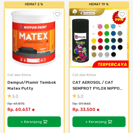
HEMAT 2 %
HEMAT 19 %
Cat dan Kimia
Cat dan Kimia
Dempul/Plamir Tembok 
CAT AEROSOL / CAT 
Matex Putty
SEMPROT PYLOX NIPPON 
PAINT - SEMUA WARNA 
5.0
5.0
300CC - 121 Kitty Pink
Rp. 61.875
Rp. 39.865
Rp. 60.637
Rp. 33.500
+ Keranjang
+ Keranjang