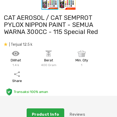
Plafon & Partisi
Material Alam
Sistem Elektrikal
CAT AEROSOL / CAT SEMPROT
Sanitari & Aksesorisnya
Besi Profil & Plat
Pompa dan Pipa
PYLOX NIPPON PAINT - SEMUA
WARNA 300CC - 115 Special Red
Aksesoris Dapur
Produk Pracetak
Lampu & Listrik
| Terjual 12.5 k
Peralatan & Perkakas
Besi Profil & Baja
Dilihat
Berat
Min. Qty
Aksesoris Perabot
Semen & Sejenisnya
1.4 k
400 Gram
1
Scaffolding
Share
Konstruksi
Transaksi 100% aman
Atap & Lantai
Product Info
Reviews