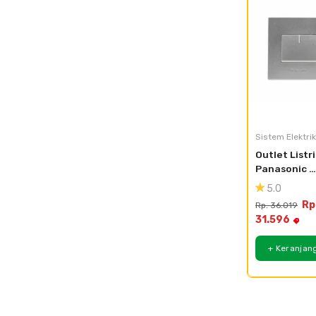
Sistem Elektrik
Outlet Listri
Panasonic 
Saklar Style 
5.0
WESJ78029
Rp
Rp. 36.019
+ WES5941
31.596
+ Keranjan