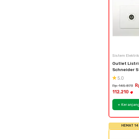
Sistem Elektrik
Outlet Listri
Schneider S
Kontak Vivac
5.0
Gang TV
R
Rp. 145.873
112.210
+ Keranjan
HEMAT 14