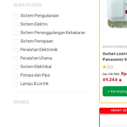
SUB KATEGORI
Sistem Pengudaraan
Sistem Elektro
Sistem Penanggulangan Kebakaran
Sistem Pemipaan
Sistem Elektrik
Peralatan Elektronik
Outlet Listri
Peralatan Utama
Panasonic S
Kontak AC 
Sistem Elektrikal
5.0
Outbow 
Rp
Rp. 74.786
Pompa dan Pipa
WBJ1214W3
69.246
Lampu & Listrik
+ Keranjan
BRANDS
HEMAT 30