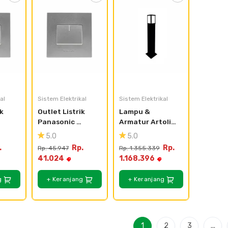
al
Sistem Elektrikal
Sistem Elektrikal
k 
Outlet Listrik 
Lampu & 
Panasonic 
Armatur Artolite 
E 
Saklar Hotel 
GL PILAR DAIKO 
5.0
5.0
MWS 
Style E 
SQ
.
Rp.
Rp.
Rp. 45.947
Rp. 1.355.339
MWS
WESJ78029MWS 
41.024
1.168.396
+ WESJ5942MWS
g
+ Keranjang
+ Keranjang
1
2
3
...