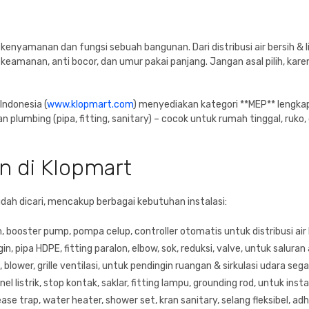
kenyamanan dan fungsi sebuah bangunan. Dari distribusi air bersih & li
 keamanan, anti bocor, dan umur pakai panjang. Jangan asal pilih, k
Indonesia (
www.klopmart.com
) menyediakan kategori **MEP** lengka
), dan plumbing (pipa, fitting, sanitary) – cocok untuk rumah tinggal, ru
n di Klopmart
ah dicari, mencakup berbagai kebutuhan instalasi:
booster pump, pompa celup, controller otomatis untuk distribusi air 
, pipa HDPE, fitting paralon, elbow, sok, reduksi, valve, untuk saluran 
 blower, grille ventilasi, untuk pendingin ruangan & sirkulasi udara sega
l listrik, stop kontak, saklar, fitting lampu, grounding rod, untuk insta
ease trap, water heater, shower set, kran sanitary, selang fleksibel, ad