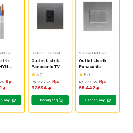
ektrikal
Sistem Elektrikal
Sistem Elektrikal
strik 
Outlet Listrik 
Outlet Listrik 
NYM 
Panasonic TV 
Panasonic 
@50meter
Style E 
Saklar Double 
5.0
5.0
WESJ78019MWS 
Style E 
Rp.
Rp.
Rp.
526
Rp. 112.233
Rp. 66.039
+ WEJ2501H
WESJ78029MWS 
1
97.594
58.442
+ WESJ5931MWS 
x2
anjang
+ Keranjang
+ Keranjang