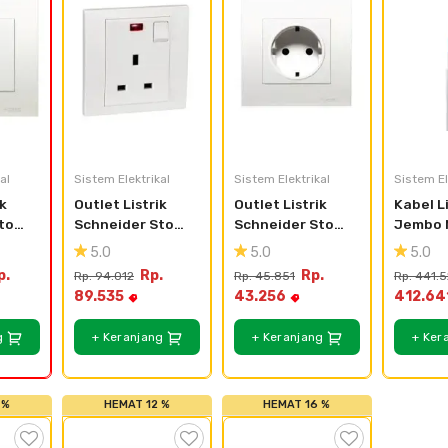
al
Sistem Elektrikal
Sistem Elektrikal
Sistem El
k 
Outlet Listrik 
Outlet Listrik 
Kabel Li
top 
Schneider Stop 
Schneider Stop 
Jembo 
e 1 
Kontak AC 3 
Kontak 1 Gang 
2x1.5 
5.0
5.0
5.0
Kaki With Neon
Schuko
p.
Rp.
Rp.
Rp. 94.012
Rp. 45.851
Rp. 441.
89.535
43.256
412.64
g
+ Keranjang
+ Keranjang
+ Ker
 %
HEMAT 12 %
HEMAT 16 %