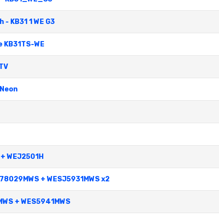
h - KB31 1 WE G3
ce KB31TS-WE
 TV
 Neon
S + WEJ2501H
WESJ78029MWS + WESJ5931MWS x2
29MWS + WES5941MWS