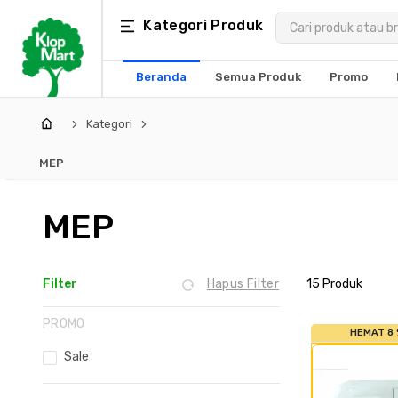
Kategori
Kategori Produk
×
Produk
Beranda
Semua Produk
Promo
Arsitektur
Kategori
Struktural
MEP
MEP
MEP
Interior
Landscape
Filter
Hapus Filter
15
Produk
PROMO
HEMAT 8
Sale