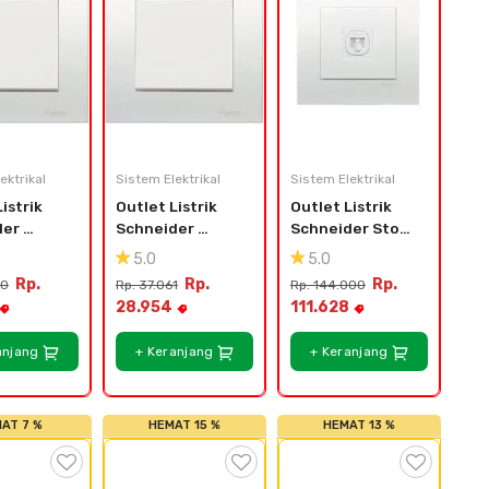
ektrikal
Sistem Elektrikal
Sistem Elektrikal
istrik 
Outlet Listrik 
Outlet Listrik 
er 
Schneider 
Schneider Stop 
witch 1 
Saklar Lampu - 1 
Kontak Telepon 
5.0
5.0
Way - 
Gang 1 Arah - 
Vivace KB31TS-
Rp.
Rp.
Rp.
70
Rp. 37.061
Rp. 144.000
WE_G3
KB31 1 WE G3
WE
28.954
111.628
anjang
+ Keranjang
+ Keranjang
AT 7 %
HEMAT 15 %
HEMAT 13 %