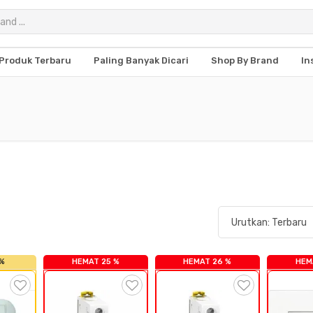
Produk Terbaru
Paling Banyak Dicari
Shop By Brand
In
 %
HEMAT 25 %
HEMAT 26 %
HEM