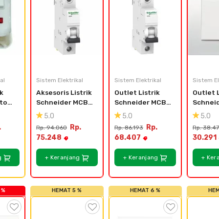
al
Sistem Elektrikal
Sistem Elektrikal
Sistem El
k 
Aksesoris Listrik 
Outlet Listrik 
Outlet L
top 
Schneider MCB 
Schneider MCB 
Schneid
IK60A 1P 16A - 
ik60A 1P 10A - 
Saklar S
5.0
5.0
5.0
A9K14116
A9K14110
Gang 2 
.
Rp.
Rp.
Rp. 94.060
Rp. 86.193
Rp. 38.4
K
KB31_
75.248
68.407
30.291
g
+ Keranjang
+ Keranjang
+ Ker
 %
HEMAT 5 %
HEMAT 6 %
HEM