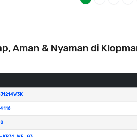
ap, Aman & Nyaman di Klopma
WBJ1214W3K
14116
10
ay - KB31_WE_G3