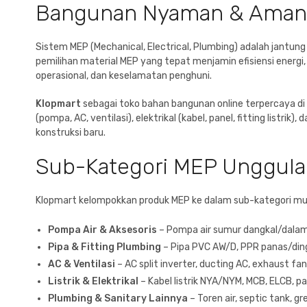
Bangunan Nyaman & Aman
Sistem MEP (Mechanical, Electrical, Plumbing) adalah jantung 
pemilihan material MEP yang tepat menjamin efisiensi energi,
operasional, dan keselamatan penghuni.
Klopmart
sebagai toko bahan bangunan online terpercaya di 
(pompa, AC, ventilasi), elektrikal (kabel, panel, fitting listrik
konstruksi baru.
Sub-Kategori MEP Unggula
Klopmart kelompokkan produk MEP ke dalam sub-kategori mud
Pompa Air & Aksesoris
– Pompa air sumur dangkal/dalam, 
Pipa & Fitting Plumbing
– Pipa PVC AW/D, PPR panas/dingin
AC & Ventilasi
– AC split inverter, ducting AC, exhaust fan,
Listrik & Elektrikal
– Kabel listrik NYA/NYM, MCB, ELCB, pane
Plumbing & Sanitary Lainnya
– Toren air, septic tank, gr