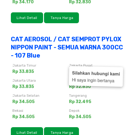
Rp 34.170
Rp 32.830
Lihat Detail
Tanya Harga
CAT AEROSOL / CAT SEMPROT PYLOX
NIPPON PAINT - SEMUA WARNA 300CC
- 107 Blue
Jakarta Timur
Jakarta Pusat
Rp 33.835
Rp 33.165
Silahkan hubungi kami
Hi saya ingin bertanya
Jakarta Utara
Jakarta Barat
Rp 33.835
Rp 32.830
Jakarta Selatan
Tangerang
Rp 34.505
Rp 32.495
Bekasi
Depok
Rp 34.505
Rp 34.505
Lihat Detail
Tanya Harga