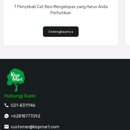
7 Penyebab Cat Besi Mengelupas yang Harus Anda
Perhatikan
Selengkapnya
Hubungi Kami
021-8311146
+62818777092
customer@klopmart.com