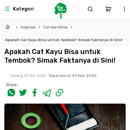
Kategori
Inspirasi
Cat dan Kimia
Arsitektur
Struktural
MEP
Interior
Landscape
Apakah Cat Kayu Bisa untuk Tembok? Simak Faktanya di Sini!
Atap & Rangka
Produk Teknikal & Kimia
Sistem Pengudaraan
Apakah Cat Kayu Bisa untuk
Tembok? Simak Faktanya di Sini!
Lem
Produk K3
Sistem Elektro
Tayang 25 Mar 2025
Diperbarui 25 Mar 2025
Dinding
Perlengkapan
Sistem Penanggulangan Kebakaran
Share :
Pintu, Jendela & Perlengkapan
Bekisting
Sistem Pemipaan
Cat dan Pelapis Dinding
Besi Beton & Wiremesh
Peralatan Elektronik
Lantai
Beton
Peralatan Utama