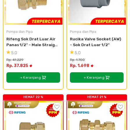
Pompa dan Pipa
Pompa dan Pipa
Rifeng Sok Drat Luar Air 
Rucika Valve Socket (AW) 
Panas 1/2'' - Male Straight 
- Sok Drat Luar 1/2"
Union S1216x1/2"M
5.0
5.0
Rp. 41.229
Rp. 1.700
Rp. 37.825
Rp. 1.698
+ Keranjang
+ Keranjang
HEMAT 22 %
HEMAT 21 %