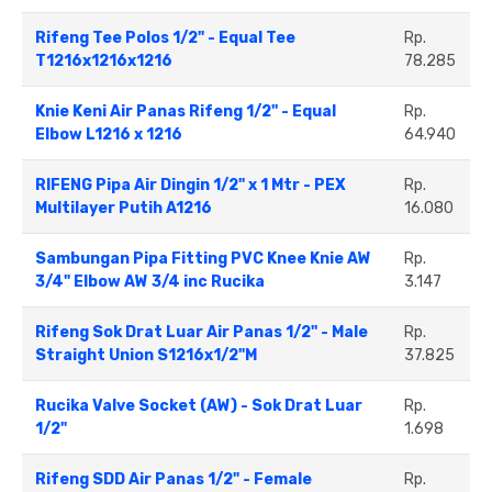
Rifeng Tee Polos 1/2" - Equal Tee
Rp.
T1216x1216x1216
78.285
Knie Keni Air Panas Rifeng 1/2'' - Equal
Rp.
Elbow L1216 x 1216
64.940
RIFENG Pipa Air Dingin 1/2" x 1 Mtr - PEX
Rp.
Multilayer Putih A1216
16.080
Sambungan Pipa Fitting PVC Knee Knie AW
Rp.
3/4" Elbow AW 3/4 inc Rucika
3.147
Rifeng Sok Drat Luar Air Panas 1/2'' - Male
Rp.
Straight Union S1216x1/2"M
37.825
Rucika Valve Socket (AW) - Sok Drat Luar
Rp.
1/2"
1.698
Rifeng SDD Air Panas 1/2" - Female
Rp.