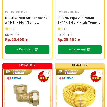
Plafon & Partisi
Material Alam
Sistem Elektrikal
Pompa dan Pipa
Pompa dan Pipa
RIFENG Pipa Air Panas 1/2" 
RIFENG Pipa Air Panas 
Sanitari & Aksesorisnya
Besi Profil & Plat
Pompa dan Pipa
x 1 Mtr - High Temp 
3/4" x 1 Mtr - High Temp 
Resistant Orange B1216
Resistant Orange B1620
5.0
5.0
Aksesoris Dapur
Produk Pracetak
Lampu & Listrik
Rp. 24.276
Rp. 30.474
Rp. 20.400
Rp. 28.480
Peralatan & Perkakas
Besi Profil & Baja
+ Keranjang
+ Keranjang
Aksesoris Perabot
Semen & Sejenisnya
HEMAT 25 %
HEMAT 11 %
Scaffolding
Konstruksi
Atap & Lantai