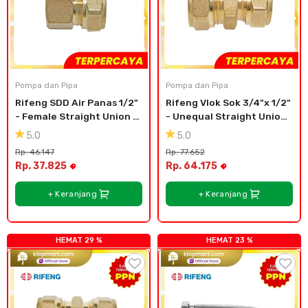
Pompa dan Pipa
Pompa dan Pipa
Rifeng SDD Air Panas 1/2" 
Rifeng Vlok Sok 3/4"x 1/2" 
- Female Straight Union 
- Unequal Straight Union 
S1216x1/2''F
S1620x1216
5.0
5.0
Rp. 46.147
Rp. 77.652
Rp. 37.825
Rp. 64.175
+ Keranjang
+ Keranjang
HEMAT 29 %
HEMAT 23 %