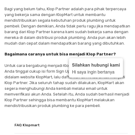
Bagi yang belum tahu, Klop Partner adalah para pihak terpercaya
yang bekerja sama dengan KlopMart untuk membantu
mendistribusikan segala kebutuhan produk plumbing untuk
pembeli. Dengan demikian, Anda tidak perlu ragu jika mendapatkan
barang dari Klop Partner karena kami sudah bekerja sama dengan
mereka di dalam distribusi produk plumbing. Anda pun akan lebih
mudah dan cepat dalam mendapatkan barang yang dibutuhkan.
Bagaimana caranya untuk bisa menjadi Klop Partner?
Silahkan hubungi kami
Untuk cara bergabung menjadi Klop Partner sangatlah mudah.
Hi saya ingin bertanya
Anda tinggal cukup isi form Sign Up As Supplier yang tersedia
didalam website KlopMart, lalu daftarkan diri Anda untuk menjadi
Klop Partner. Jika seluruh tahap sudah dilakukan, KlopMart akan
segera menghubungi Anda kembali melalui email untuk
memverifikasi akun Anda. Setelah itu, Anda sudah berhasil menjadi
Klop Partner sehingga bisa membantu KlopMart melakukan
mendistribusikan produk plumbing ke para pembeli.
FAQ Klopmart