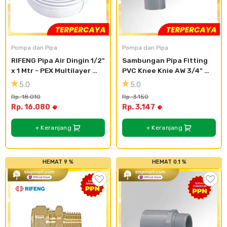
Pompa dan Pipa
Pompa dan Pipa
RIFENG Pipa Air Dingin 1/2" 
Sambungan Pipa Fitting 
x 1 Mtr - PEX Multilayer 
PVC Knee Knie AW 3/4" 
Putih A1216
Elbow AW 3/4 inc Rucika
5.0
5.0
Rp. 18.010
Rp. 3.150
Rp. 16.080
Rp. 3.147
+ Keranjang
+ Keranjang
HEMAT 9 %
HEMAT 0.1 %