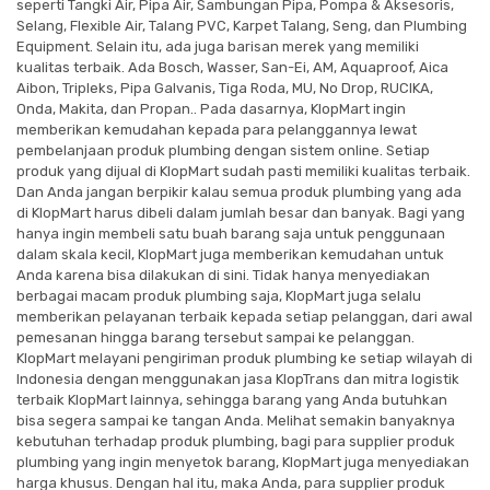
seperti Tangki Air, Pipa Air, Sambungan Pipa, Pompa & Aksesoris,
Selang, Flexible Air, Talang PVC, Karpet Talang, Seng, dan Plumbing
Equipment. Selain itu, ada juga barisan merek yang memiliki
kualitas terbaik. Ada Bosch, Wasser, San-Ei, AM, Aquaproof, Aica
Aibon, Tripleks, Pipa Galvanis, Tiga Roda, MU, No Drop, RUCIKA,
Onda, Makita, dan Propan.. Pada dasarnya, KlopMart ingin
memberikan kemudahan kepada para pelanggannya lewat
pembelanjaan produk plumbing dengan sistem online. Setiap
produk yang dijual di KlopMart sudah pasti memiliki kualitas terbaik.
Dan Anda jangan berpikir kalau semua produk plumbing yang ada
di KlopMart harus dibeli dalam jumlah besar dan banyak. Bagi yang
hanya ingin membeli satu buah barang saja untuk penggunaan
dalam skala kecil, KlopMart juga memberikan kemudahan untuk
Anda karena bisa dilakukan di sini. Tidak hanya menyediakan
berbagai macam produk plumbing saja, KlopMart juga selalu
memberikan pelayanan terbaik kepada setiap pelanggan, dari awal
pemesanan hingga barang tersebut sampai ke pelanggan.
KlopMart melayani pengiriman produk plumbing ke setiap wilayah di
Indonesia dengan menggunakan jasa KlopTrans dan mitra logistik
terbaik KlopMart lainnya, sehingga barang yang Anda butuhkan
bisa segera sampai ke tangan Anda. Melihat semakin banyaknya
kebutuhan terhadap produk plumbing, bagi para supplier produk
plumbing yang ingin menyetok barang, KlopMart juga menyediakan
harga khusus. Dengan hal itu, maka Anda, para supplier produk