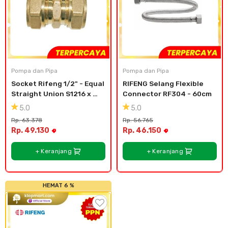
Pompa dan Pipa
Pompa dan Pipa
Socket Rifeng 1/2" - Equal 
RIFENG Selang Flexible 
Straight Union S1216 x 
Connector RF304 - 60cm
1216
5.0
5.0
Rp. 63.378
Rp. 56.765
Rp. 49.130
Rp. 46.150
+ Keranjang
+ Keranjang
HEMAT 6 %