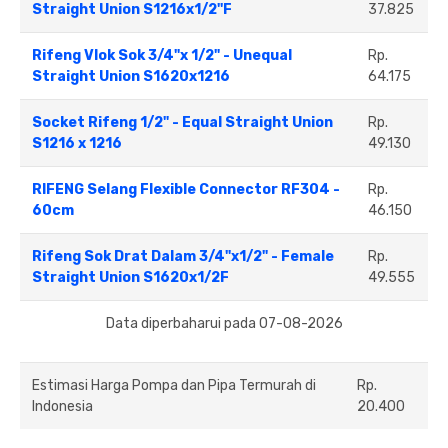
Straight Union S1216x1/2''F
37.825
Rifeng Vlok Sok 3/4"x 1/2" - Unequal
Rp.
Straight Union S1620x1216
64.175
Socket Rifeng 1/2" - Equal Straight Union
Rp.
S1216 x 1216
49.130
RIFENG Selang Flexible Connector RF304 -
Rp.
60cm
46.150
Rifeng Sok Drat Dalam 3/4"x1/2" - Female
Rp.
Straight Union S1620x1/2F
49.555
Data diperbaharui pada 07-08-2026
Estimasi Harga Pompa dan Pipa Termurah di
Rp.
Indonesia
20.400