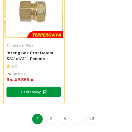
Pompa dan Pipa
Rifeng Sok Drat Dalam 
3/4"x1/2" - Female 
Straight Union 
5.0
S1620x1/2F
Rp. 52.528
Rp. 49.555
+ Keranjang
1
2
3
...
22