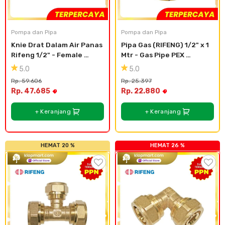
Cat dan Kimia
Saniter
Pompa dan Pipa
Pompa dan Pipa
Knie Drat Dalam Air Panas 
Pipa Gas (RIFENG) 1/2" x 1 
Rifeng 1/2" - Female 
Mtr - Gas Pipe PEX 
Elbow L1216x1/2F
Multilayer Yellow C1216
5.0
5.0
Rp. 59.606
Rp. 25.397
Rp. 47.685
Rp. 22.880
+ Keranjang
+ Keranjang
HEMAT 20 %
HEMAT 26 %