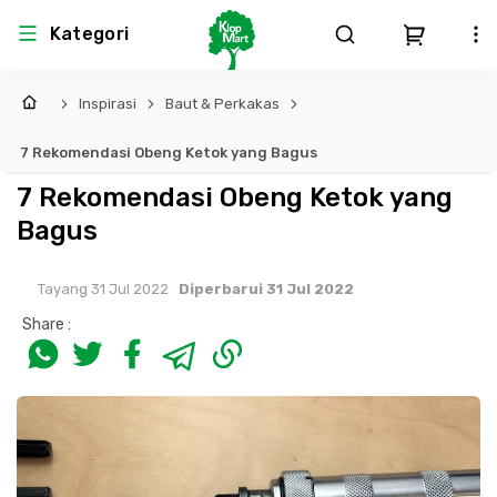
Kategori
Inspirasi
Baut & Perkakas
Arsitektur
Struktural
MEP
Interior
Landscape
7 Rekomendasi Obeng Ketok yang Bagus
Atap & Rangka
Produk Teknikal & Kimia
Sistem Pengudaraan
7 Rekomendasi Obeng Ketok yang
Bagus
Lem
Produk K3
Sistem Elektro
Tayang 31 Jul 2022
Diperbarui 31 Jul 2022
Dinding
Perlengkapan
Sistem Penanggulangan Kebakaran
Share :
Pintu, Jendela & Perlengkapan
Bekisting
Sistem Pemipaan
Cat dan Pelapis Dinding
Besi Beton & Wiremesh
Peralatan Elektronik
Lantai
Beton
Peralatan Utama