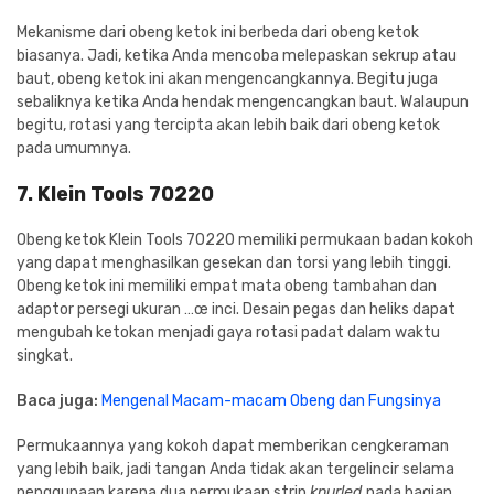
Mekanisme dari obeng ketok ini berbeda dari obeng ketok
biasanya. Jadi, ketika Anda mencoba melepaskan sekrup atau
baut, obeng ketok ini akan mengencangkannya. Begitu juga
sebaliknya ketika Anda hendak mengencangkan baut. Walaupun
begitu, rotasi yang tercipta akan lebih baik dari obeng ketok
pada umumnya.
7. Klein Tools 70220
Obeng ketok Klein Tools 70220 memiliki permukaan badan kokoh
yang dapat menghasilkan gesekan dan torsi yang lebih tinggi.
Obeng ketok ini memiliki empat mata obeng tambahan dan
adaptor persegi ukuran …œ inci. Desain pegas dan heliks dapat
mengubah ketokan menjadi gaya rotasi padat dalam waktu
singkat.
Baca juga:
Mengenal Macam-macam Obeng dan Fungsinya
Permukaannya yang kokoh dapat memberikan cengkeraman
yang lebih baik, jadi tangan Anda tidak akan tergelincir selama
penggunaan karena dua permukaan strip
knurled
pada bagian