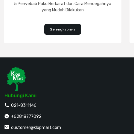
5 Penyebab Paku Berkarat dan Cara Mencegahnya
yang Mudah Dilakukan
Selengkapnya
Hubungi Kami
021-8311146
+62818777092
customer@klopmart.com