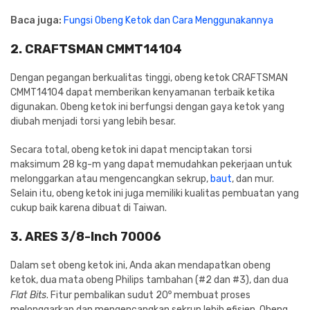
Baca juga:
Fungsi Obeng Ketok dan Cara Menggunakannya
2. CRAFTSMAN CMMT14104
Dengan pegangan berkualitas tinggi, obeng ketok CRAFTSMAN
CMMT14104 dapat memberikan kenyamanan terbaik ketika
digunakan. Obeng ketok ini berfungsi dengan gaya ketok yang
diubah menjadi torsi yang lebih besar.
Secara total, obeng ketok ini dapat menciptakan torsi
maksimum 28 kg-m yang dapat memudahkan pekerjaan untuk
melonggarkan atau mengencangkan sekrup,
baut
, dan mur.
Selain itu, obeng ketok ini juga memiliki kualitas pembuatan yang
cukup baik karena dibuat di Taiwan.
3. ARES 3/8-Inch 70006
Dalam set obeng ketok ini, Anda akan mendapatkan obeng
ketok, dua mata obeng Philips tambahan (#2 dan #3), dan dua
o
Flat Bits
. Fitur pembalikan sudut 20
membuat proses
melonggarkan dan mengencangkan sekrup lebih efisien. Obeng