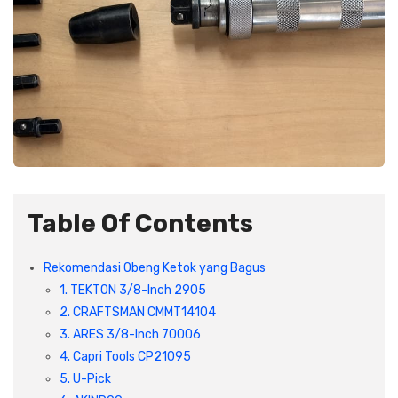
Plafon & Partisi
Material Alam
Sistem Elektrikal
Sanitari & Aksesorisnya
Besi Profil & Plat
Pompa dan Pipa
Aksesoris Dapur
Produk Pracetak
Lampu & Listrik
Peralatan & Perkakas
Besi Profil & Baja
Aksesoris Perabot
Semen & Sejenisnya
Table Of Contents
Scaffolding
Rekomendasi Obeng Ketok yang Bagus
1. TEKTON 3/8-Inch 2905
Konstruksi
2. CRAFTSMAN CMMT14104
3. ARES 3/8-Inch 70006
4. Capri Tools CP21095
Atap & Lantai
5. U-Pick