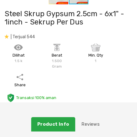
Plafon & Partisi
Material Alam
Sistem Elektrikal
Steel Skrup Gypsum 2.5cm - 6x1" -
1inch - Sekrup Per Dus
Sanitari & Aksesorisnya
Besi Profil & Plat
Pompa dan Pipa
| Terjual 544
Aksesoris Dapur
Produk Pracetak
Lampu & Listrik
Dilihat
Berat
Min. Qty
Peralatan & Perkakas
Besi Profil & Baja
1.5 k
1.500
1
Gram
Aksesoris Perabot
Semen & Sejenisnya
Share
Scaffolding
Transaksi 100% aman
Konstruksi
Atap & Lantai
Product Info
Reviews