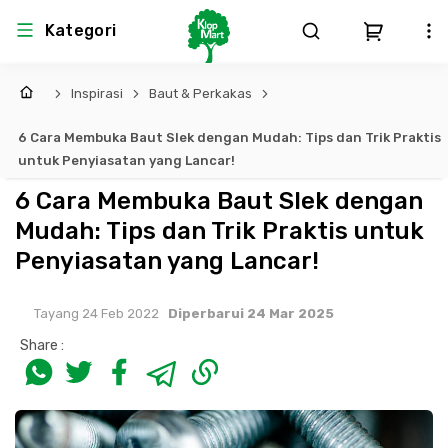
Kategori
Inspirasi
Baut & Perkakas
Arsitektur
Struktural
MEP
Interior
Landscape
6 Cara Membuka Baut Slek dengan Mudah: Tips dan Trik Praktis
Atap & Rangka
Produk Teknikal & Kimia
Sistem Pengudaraan
untuk Penyiasatan yang Lancar!
6 Cara Membuka Baut Slek dengan
Lem
Produk K3
Sistem Elektro
Mudah: Tips dan Trik Praktis untuk
Penyiasatan yang Lancar!
Dinding
Perlengkapan
Sistem Penanggulangan Kebakaran
Tayang 24 Feb 2022
Diperbarui 24 Mar 2025
Pintu, Jendela & Perlengkapan
Bekisting
Sistem Pemipaan
Share :
Cat dan Pelapis Dinding
Besi Beton & Wiremesh
Peralatan Elektronik
Lantai
Beton
Peralatan Utama