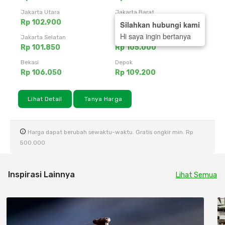
Jakarta Utara
Jakarta Barat
Rp 102.900
Rp 107.100
Silahkan hubungi kami
Hi saya ingin bertanya
Jakarta Selatan
Tangerang
Rp 101.850
Rp 105.000
Bekasi
Depok
Rp 106.050
Rp 109.200
Lihat Detail
Tanya Harga
Harga dapat berubah sewaktu-waktu. Gratis ongkir min. Rp
500.000
Inspirasi Lainnya
Lihat Semua