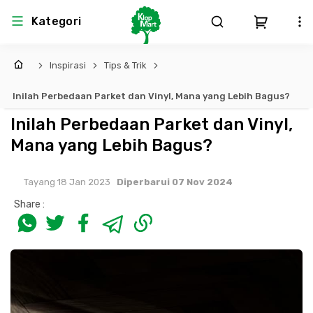
Kategori
Inspirasi
Tips & Trik
Arsitektur
Struktural
MEP
Interior
Landscape
Inilah Perbedaan Parket dan Vinyl, Mana yang Lebih Bagus?
Atap & Rangka
Produk Teknikal & Kimia
Sistem Pengudaraan
Inilah Perbedaan Parket dan Vinyl,
Mana yang Lebih Bagus?
Lem
Produk K3
Sistem Elektro
Tayang 18 Jan 2023
Diperbarui 07 Nov 2024
Dinding
Perlengkapan
Sistem Penanggulangan Kebakaran
Share :
Pintu, Jendela & Perlengkapan
Bekisting
Sistem Pemipaan
Cat dan Pelapis Dinding
Besi Beton & Wiremesh
Peralatan Elektronik
Lantai
Beton
Peralatan Utama