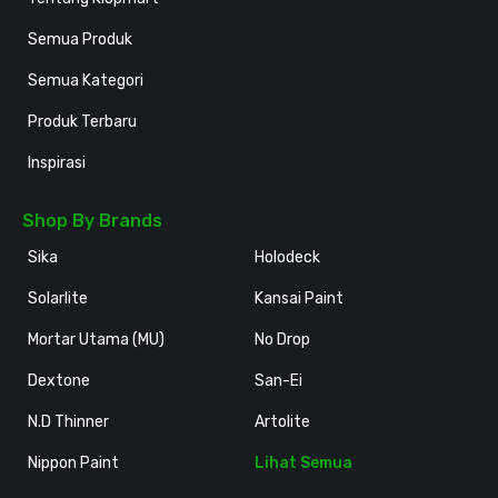
Semua Produk
Semua Kategori
Produk Terbaru
Inspirasi
Shop By Brands
Sika
Holodeck
Solarlite
Kansai Paint
Mortar Utama (MU)
No Drop
Dextone
San-Ei
N.D Thinner
Artolite
Nippon Paint
Lihat Semua