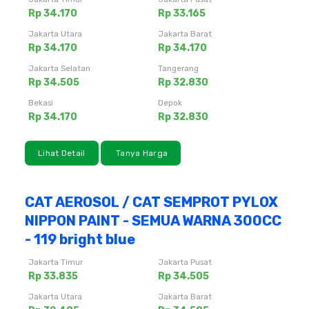
Rp 34.170
Rp 33.165
Jakarta Utara
Jakarta Barat
Rp 34.170
Rp 34.170
Jakarta Selatan
Tangerang
Rp 34.505
Rp 32.830
Bekasi
Depok
Rp 34.170
Rp 32.830
Lihat Detail
Tanya Harga
CAT AEROSOL / CAT SEMPROT PYLOX
NIPPON PAINT - SEMUA WARNA 300CC
- 119 bright blue
Jakarta Timur
Jakarta Pusat
Rp 33.835
Rp 34.505
Jakarta Utara
Jakarta Barat