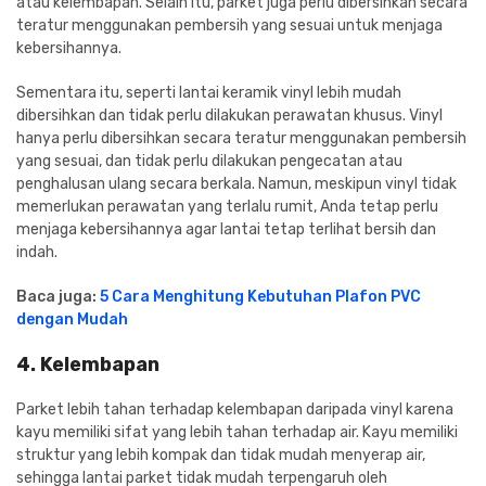
atau kelembapan. Selain itu, parket juga perlu dibersihkan secara
teratur menggunakan pembersih yang sesuai untuk menjaga
kebersihannya.
Sementara itu, seperti lantai keramik vinyl lebih mudah
dibersihkan dan tidak perlu dilakukan perawatan khusus. Vinyl
hanya perlu dibersihkan secara teratur menggunakan pembersih
yang sesuai, dan tidak perlu dilakukan pengecatan atau
penghalusan ulang secara berkala. Namun, meskipun vinyl tidak
memerlukan perawatan yang terlalu rumit, Anda tetap perlu
menjaga kebersihannya agar lantai tetap terlihat bersih dan
indah.
Baca juga:
5 Cara Menghitung Kebutuhan Plafon PVC
dengan Mudah
4. Kelembapan
Parket lebih tahan terhadap kelembapan daripada vinyl karena
kayu memiliki sifat yang lebih tahan terhadap air. Kayu memiliki
struktur yang lebih kompak dan tidak mudah menyerap air,
sehingga lantai parket tidak mudah terpengaruh oleh