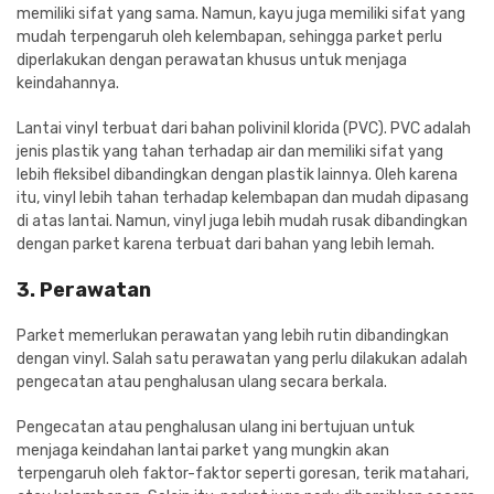
memiliki sifat yang sama. Namun, kayu juga memiliki sifat yang
mudah terpengaruh oleh kelembapan, sehingga parket perlu
diperlakukan dengan perawatan khusus untuk menjaga
keindahannya.
Lantai vinyl terbuat dari bahan polivinil klorida (PVC).
PVC adalah
jenis plastik yang tahan terhadap air dan memiliki sifat yang
lebih fleksibel dibandingkan dengan plastik lainnya. Oleh karena
itu, vinyl lebih tahan terhadap kelembapan dan mudah dipasang
di atas lantai. Namun, vinyl juga lebih mudah rusak dibandingkan
dengan parket karena terbuat dari bahan yang lebih lemah.
3. Perawatan
Parket memerlukan perawatan yang lebih rutin dibandingkan
dengan vinyl. Salah satu perawatan yang perlu dilakukan adalah
pengecatan atau penghalusan ulang secara berkala.
Pengecatan atau penghalusan ulang ini bertujuan untuk
menjaga keindahan lantai parket yang mungkin akan
terpengaruh oleh faktor-faktor seperti goresan, terik matahari,