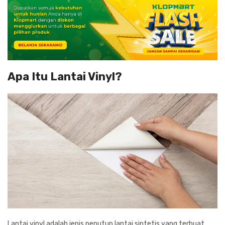
Apa Itu Lantai Vinyl?
Lantai vinyl adalah jenis penutup lantai sintetis yang terbuat