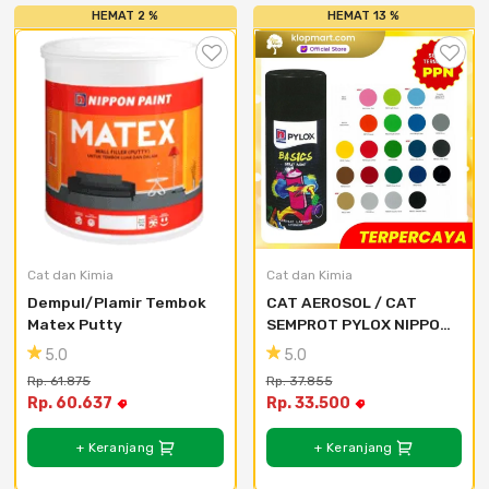
HEMAT 2 %
HEMAT 13 %
Cat dan Kimia
Cat dan Kimia
Dempul/Plamir Tembok 
CAT AEROSOL / CAT 
Matex Putty
SEMPROT PYLOX NIPPON 
PAINT - SEMUA WARNA 
5.0
5.0
300CC - 101A white mat
Rp. 61.875
Rp. 37.855
Rp. 60.637
Rp. 33.500
+ Keranjang
+ Keranjang