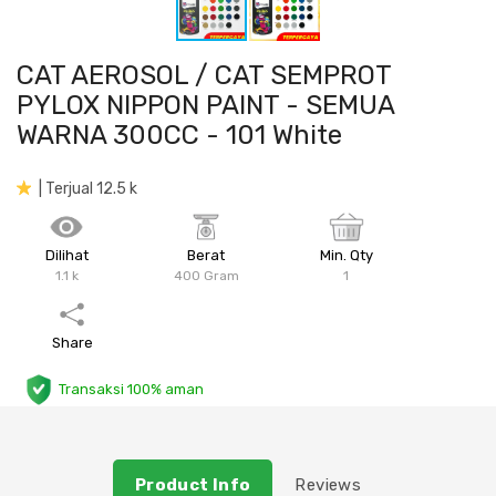
Plafon & Partisi
Material Alam
Sistem Elektrikal
CAT AEROSOL / CAT SEMPROT
Sanitari & Aksesorisnya
Besi Profil & Plat
Pompa dan Pipa
PYLOX NIPPON PAINT - SEMUA
WARNA 300CC - 101 White
Aksesoris Dapur
Produk Pracetak
Lampu & Listrik
| Terjual 12.5 k
Peralatan & Perkakas
Besi Profil & Baja
Dilihat
Berat
Min. Qty
Aksesoris Perabot
Semen & Sejenisnya
1.1 k
400 Gram
1
Scaffolding
Share
Konstruksi
Transaksi 100% aman
Atap & Lantai
Product Info
Reviews