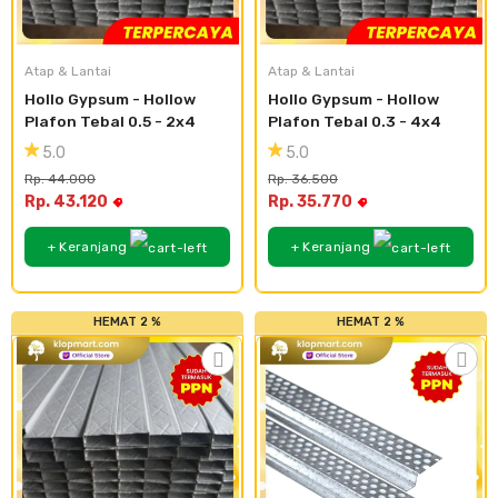
Cat dan Kimia
Saniter
Atap & Lantai
Atap & Lantai
Hollo Gypsum - Hollow 
Hollo Gypsum - Hollow 
Plafon Tebal 0.5 - 2x4
Plafon Tebal 0.3 - 4x4
5.0
5.0
Rp. 44.000
Rp. 36.500
Rp. 43.120
Rp. 35.770
+ Keranjang
+ Keranjang
HEMAT 2 %
HEMAT 2 %