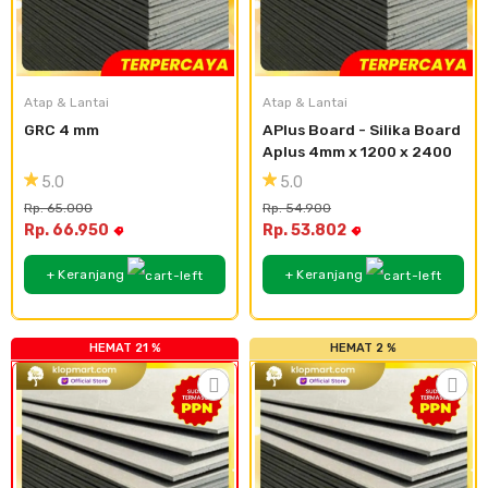
Atap & Lantai
Atap & Lantai
GRC 4 mm
APlus Board - Silika Board 
Aplus 4mm x 1200 x 2400
5.0
5.0
Rp. 65.000
Rp. 54.900
Rp. 66.950
Rp. 53.802
+ Keranjang
+ Keranjang
HEMAT 21 %
HEMAT 2 %