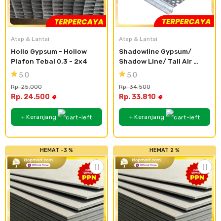
Atap & Lantai
Atap & Lantai
Hollo Gypsum - Hollow 
Shadowline Gypsum/ 
Plafon Tebal 0.3 - 2x4
Shadow Line/ Tali Air 
Gypsum
5.0
5.0
Rp. 25.000
Rp. 34.500
Rp. 24.500
Rp. 33.810
+ Keranjang
+ Keranjang
HEMAT -3 %
HEMAT 2 %