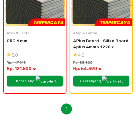
Atap & Lantai
Atap & Lantai
GRC 6 mm
APlus Board - Silika Board 
Aplus 4mm x 1220 x 
2440mm
5.0
4.0
Rp. 147.015
Rp. 55.500
Rp. 121.500
Rp. 54.390
+ Keranjang
+ Keranjang
1