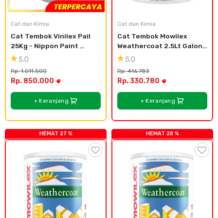
Plafon & Partisi
Material Alam
Sistem Elektrikal
Cat dan Kimia
Cat dan Kimia
Cat Tembok Vinilex Pail 
Cat Tembok Mowilex 
Sanitari & Aksesorisnya
Besi Profil & Plat
Pompa dan Pipa
25Kg - Nippon Paint 
Weathercoat 2.5Lt Galon 
Vinilex - 300 WHITE
Plastik - Lake Stone
5.0
5.0
Aksesoris Dapur
Produk Pracetak
Lampu & Listrik
Rp. 1.011.500
Rp. 416.783
Rp. 850.000
Rp. 330.780
Peralatan & Perkakas
Besi Profil & Baja
+ Keranjang
+ Keranjang
Aksesoris Perabot
Semen & Sejenisnya
HEMAT 27 %
HEMAT 28 %
Scaffolding
Konstruksi
Atap & Lantai