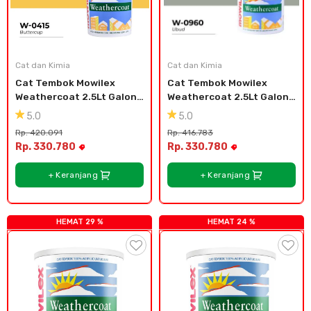
Cat dan Kimia
Cat dan Kimia
Cat Tembok Mowilex 
Cat Tembok Mowilex 
Weathercoat 2.5Lt Galon 
Weathercoat 2.5Lt Galon 
Plastik - Buttercup
Plastik - Ubud
5.0
5.0
Rp. 420.091
Rp. 416.783
Rp. 330.780
Rp. 330.780
+ Keranjang
+ Keranjang
HEMAT 29 %
HEMAT 24 %