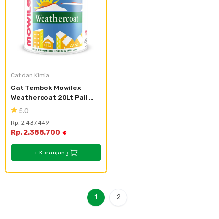
Cat dan Kimia
Cat Tembok Mowilex 
Weathercoat 20Lt Pail 
Plastik - Lotus
5.0
Rp. 2.437.449
Rp. 2.388.700
+ Keranjang
1
2