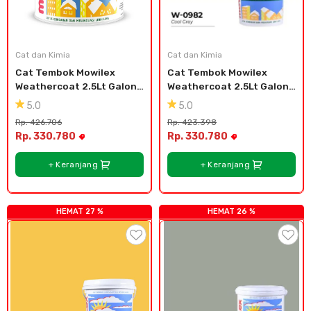
Cat dan Kimia
Cat dan Kimia
Cat Tembok Mowilex 
Cat Tembok Mowilex 
Weathercoat 2.5Lt Galon 
Weathercoat 2.5Lt Galon 
Plastik - White
Plastik - Cool Grey
5.0
5.0
Rp. 426.706
Rp. 423.398
Rp. 330.780
Rp. 330.780
+ Keranjang
+ Keranjang
HEMAT 27 %
HEMAT 26 %