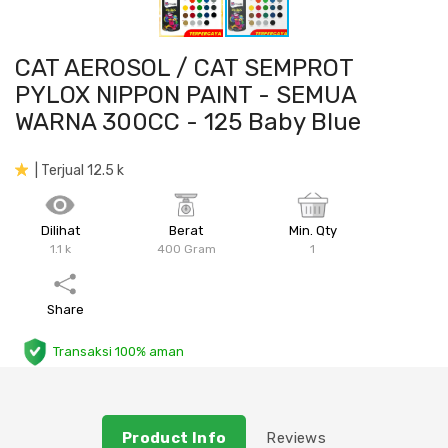
Plafon & Partisi
Material Alam
Sistem Elektrikal
CAT AEROSOL / CAT SEMPROT
Sanitari & Aksesorisnya
Besi Profil & Plat
Pompa dan Pipa
PYLOX NIPPON PAINT - SEMUA
WARNA 300CC - 125 Baby Blue
Aksesoris Dapur
Produk Pracetak
Lampu & Listrik
| Terjual 12.5 k
Peralatan & Perkakas
Besi Profil & Baja
Dilihat
Berat
Min. Qty
Aksesoris Perabot
Semen & Sejenisnya
1.1 k
400 Gram
1
Scaffolding
Share
Konstruksi
Transaksi 100% aman
Atap & Lantai
Product Info
Reviews