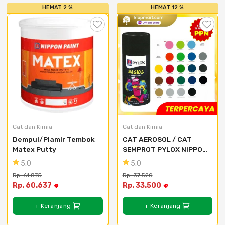
HEMAT 2 %
HEMAT 12 %
Cat dan Kimia
Cat dan Kimia
Dempul/Plamir Tembok 
CAT AEROSOL / CAT 
Matex Putty
SEMPROT PYLOX NIPPON 
PAINT - SEMUA WARNA 
5.0
5.0
300CC - 125 Baby Blue
Rp. 61.875
Rp. 37.520
Rp. 60.637
Rp. 33.500
+ Keranjang
+ Keranjang