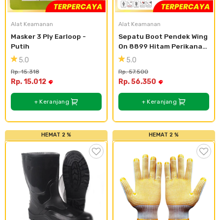
Plafon & Partisi
Material Alam
Sistem Elektrikal
Alat Keamanan
Alat Keamanan
Masker 3 Ply Earloop - 
Sepatu Boot Pendek Wing 
Sanitari & Aksesorisnya
Besi Profil & Plat
Pompa dan Pipa
Putih
On 8899 Hitam Perikanan 
Perairan Pabrik - 27
5.0
5.0
Aksesoris Dapur
Produk Pracetak
Lampu & Listrik
Rp. 15.318
Rp. 57.500
Rp. 15.012
Rp. 56.350
Peralatan & Perkakas
Besi Profil & Baja
+ Keranjang
+ Keranjang
Aksesoris Perabot
Semen & Sejenisnya
HEMAT 2 %
HEMAT 2 %
Scaffolding
Konstruksi
Atap & Lantai