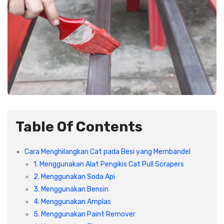
Plafon & Partisi
Material Alam
Sistem Elektrikal
Sanitari & Aksesorisnya
Besi Profil & Plat
Pompa dan Pipa
Aksesoris Dapur
Produk Pracetak
Lampu & Listrik
Peralatan & Perkakas
Besi Profil & Baja
Aksesoris Perabot
Semen & Sejenisnya
Table Of Contents
Scaffolding
Cara Menghilangkan Cat pada Besi yang Membandel
1. Menggunakan Alat Pengikis Cat Pull Scrapers
Konstruksi
2. Menggunakan Soda Api
3. Menggunakan Bensin
Atap & Lantai
4. Menggunakan Amplas
5. Menggunakan Paint Remover