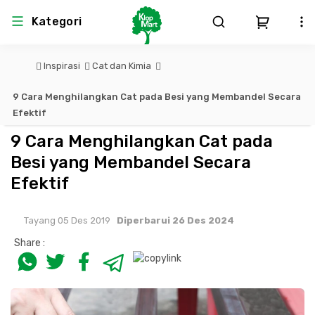
Kategori
Inspirasi
Cat dan Kimia
Arsitektur
Struktural
MEP
Interior
Landscape
9 Cara Menghilangkan Cat pada Besi yang Membandel Secara
Atap & Rangka
Produk Teknikal & Kimia
Sistem Pengudaraan
Efektif
9 Cara Menghilangkan Cat pada
Lem
Produk K3
Sistem Elektro
Besi yang Membandel Secara
Efektif
Dinding
Perlengkapan
Sistem Penanggulangan Kebakaran
Tayang 05 Des 2019
Diperbarui 26 Des 2024
Pintu, Jendela & Perlengkapan
Bekisting
Sistem Pemipaan
Share :
Cat dan Pelapis Dinding
Besi Beton & Wiremesh
Peralatan Elektronik
Lantai
Beton
Peralatan Utama