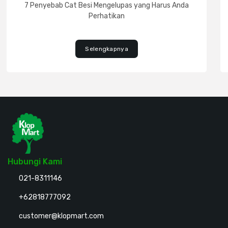
7 Penyebab Cat Besi Mengelupas yang Harus Anda
Perhatikan
Selengkapnya
Hubungi Kami
021-8311146
+62818777092
customer@klopmart.com