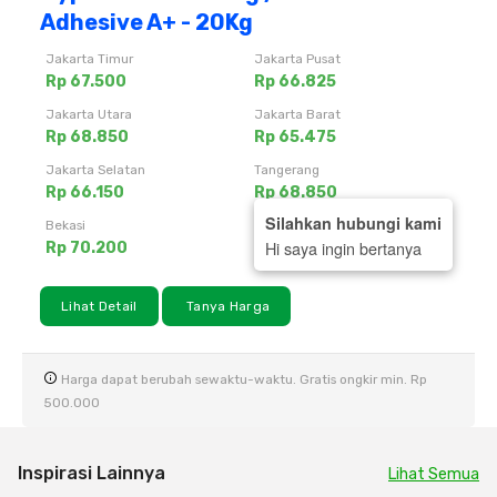
Adhesive A+ - 20Kg
Jakarta Timur
Jakarta Pusat
Rp 67.500
Rp 66.825
Jakarta Utara
Jakarta Barat
Rp 68.850
Rp 65.475
Jakarta Selatan
Tangerang
Rp 66.150
Rp 68.850
Silahkan hubungi kami
Bekasi
Depok
Hi saya ingin bertanya
Rp 70.200
Rp 66.825
Lihat Detail
Tanya Harga
Harga dapat berubah sewaktu-waktu. Gratis ongkir min. Rp
500.000
Inspirasi Lainnya
Lihat Semua