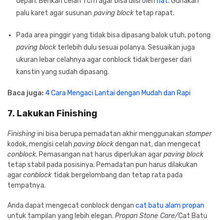
depan. Berikan celah 1 cm agar bisa diisi oleh
nat
. Gunakan
palu karet agar susunan
paving block
tetap rapat.
Pada area pinggir yang tidak bisa dipasang balok utuh, potong
paving block
terlebih dulu sesuai polanya. Sesuaikan juga
ukuran lebar celahnya agar conblock tidak bergeser dari
kanstin yang sudah dipasang.
Baca juga:
4 Cara Mengaci Lantai dengan Mudah dan Rapi
7. Lakukan Finishing
Finishing
ini bisa berupa pemadatan akhir menggunakan
stamper
kodok, mengisi celah
paving block
dengan nat, dan mengecat
conblock
. Pemasangan nat harus diperlukan agar
paving block
tetap stabil pada posisinya. Pemadatan pun harus dilakukan
agar
conblock
tidak bergelombang dan tetap rata pada
tempatnya.
Anda dapat mengecat conblock dengan
cat batu alam propan
untuk tampilan yang lebih elegan.
Propan Stone Care/
Cat Batu