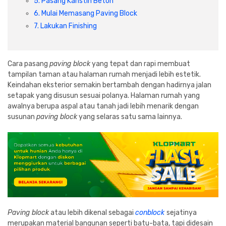
5. Pasang Kanstin Beton
Cat dan Kimia
6. Mulai Memasang Paving Block
7. Lakukan Finishing
Saniter
Cara pasang
paving block
yang tepat dan rapi membuat
tampilan taman atau halaman rumah menjadi lebih estetik.
Keindahan eksterior semakin bertambah dengan hadirnya jalan
setapak yang disusun sesuai polanya. Halaman rumah yang
awalnya berupa aspal atau tanah jadi lebih menarik dengan
susunan
paving block
yang selaras satu sama lainnya.
Paving block
atau lebih dikenal sebagai
conblock
sejatinya
merupakan material bangunan seperti batu-bata, tapi didesain