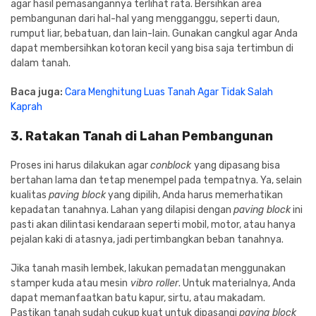
agar hasil pemasangannya terlihat rata. Bersihkan area
pembangunan dari hal-hal yang mengganggu, seperti daun,
rumput liar, bebatuan, dan lain-lain. Gunakan cangkul agar Anda
dapat membersihkan kotoran kecil yang bisa saja tertimbun di
dalam tanah.
Baca juga:
Cara Menghitung Luas Tanah Agar Tidak Salah
Kaprah
3. Ratakan Tanah di Lahan Pembangunan
Proses ini harus dilakukan agar
conblock
yang dipasang bisa
bertahan lama dan tetap menempel pada tempatnya. Ya, selain
kualitas
paving block
yang dipilih, Anda harus memerhatikan
kepadatan tanahnya. Lahan yang dilapisi dengan
paving block
ini
pasti akan dilintasi kendaraan seperti mobil, motor, atau hanya
pejalan kaki di atasnya, jadi pertimbangkan beban tanahnya.
Jika tanah masih lembek, lakukan pemadatan menggunakan
stamper kuda atau mesin
vibro roller
. Untuk materialnya, Anda
dapat memanfaatkan batu kapur, sirtu, atau makadam.
Pastikan tanah sudah cukup kuat untuk dipasangi
paving block