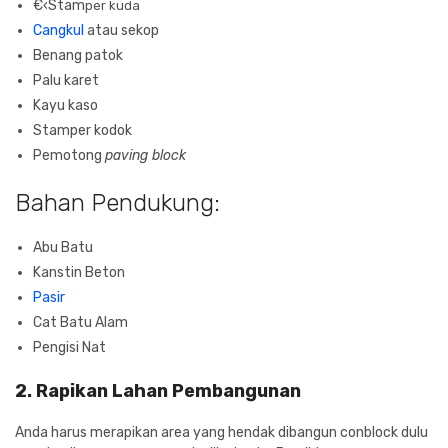
€‹Stam
per
kuda
Cangkul
atau sekop
Benang patok
Palu karet
Kayu kaso
Stamper kodok
Pemotong
paving block
Bahan Pendukung:
Abu Batu
Kanstin Beton
Pasir
Cat Batu Alam
Pengisi Nat
2. Rapikan Lahan Pembangunan
Anda harus merapikan area yang hendak dibangun conblock dulu