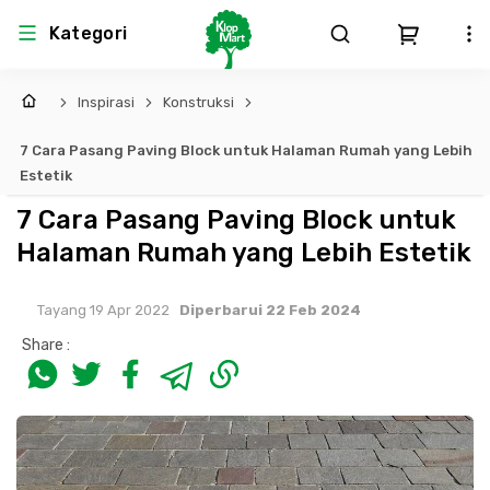
Kategori
Inspirasi
Konstruksi
Arsitektur
Struktural
MEP
Interior
Landscape
7 Cara Pasang Paving Block untuk Halaman Rumah yang Lebih
Atap & Rangka
Produk Teknikal & Kimia
Sistem Pengudaraan
Estetik
7 Cara Pasang Paving Block untuk
Lem
Produk K3
Sistem Elektro
Halaman Rumah yang Lebih Estetik
Dinding
Perlengkapan
Sistem Penanggulangan Kebakaran
Tayang 19 Apr 2022
Diperbarui 22 Feb 2024
Share :
Pintu, Jendela & Perlengkapan
Bekisting
Sistem Pemipaan
Cat dan Pelapis Dinding
Besi Beton & Wiremesh
Peralatan Elektronik
Lantai
Beton
Peralatan Utama