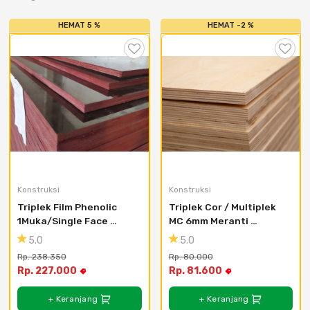
HEMAT 5 %
HEMAT -2 %
Konstruksi
Konstruksi
Triplek Film Phenolic 
Triplek Cor / Multiplek 
1Muka/Single Face 
MC 6mm Meranti 
12mm Ukuran 4x8F
Campur Ukuran 4x8F
5.0
5.0
Rp. 238.350
Rp. 80.000
Rp. 227.000
Rp. 81.600
+ Keranjang
+ Keranjang