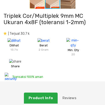
Plafon & Partisi
Material Alam
Sistem Elektrikal
Triplek Cor/Multiplek 9mm MC
Sanitari & Aksesorisnya
Besi Profil & Plat
Pompa dan Pipa
Ukuran 4x8F (toleransi 1-2mm)
Aksesoris Dapur
Produk Pracetak
Lampu & Listrik
| Terjual 30.7 k
Peralatan & Perkakas
Besi Profil & Baja
Dilihat
Berat
13.7 k
2 Gram
Min. Qty
20
Aksesoris Perabot
Semen & Sejenisnya
Share
Scaffolding
Transaksi 100% aman
Konstruksi
Atap & Lantai
Product Info
Reviews