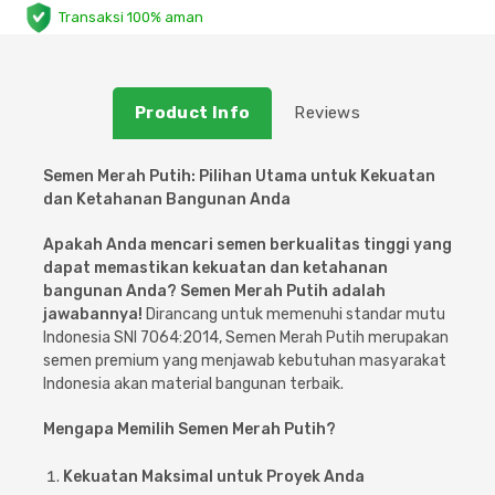
Transaksi 100% aman
Plafon & Partisi
Material Alam
Sistem Elektrikal
Sanitari & Aksesorisnya
Besi Profil & Plat
Pompa dan Pipa
Product Info
Reviews
Aksesoris Dapur
Produk Pracetak
Lampu & Listrik
Semen Merah Putih: Pilihan Utama untuk Kekuatan
dan Ketahanan Bangunan Anda
Peralatan & Perkakas
Besi Profil & Baja
Apakah Anda mencari semen berkualitas tinggi yang
dapat memastikan kekuatan dan ketahanan
Aksesoris Perabot
Semen & Sejenisnya
bangunan Anda? Semen Merah Putih adalah
jawabannya!
Dirancang untuk memenuhi standar mutu
Scaffolding
Indonesia SNI 7064:2014, Semen Merah Putih merupakan
semen premium yang menjawab kebutuhan masyarakat
Indonesia akan material bangunan terbaik.
Konstruksi
Mengapa Memilih Semen Merah Putih?
Atap & Lantai
Kekuatan Maksimal untuk Proyek Anda