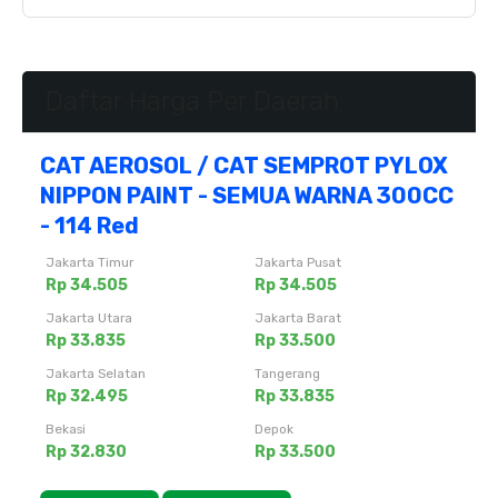
Daftar Harga Per Daerah
CAT AEROSOL / CAT SEMPROT PYLOX
NIPPON PAINT - SEMUA WARNA 300CC
- 114 Red
Jakarta Timur
Jakarta Pusat
Rp 34.505
Rp 34.505
Jakarta Utara
Jakarta Barat
Rp 33.835
Rp 33.500
Jakarta Selatan
Tangerang
Rp 32.495
Rp 33.835
Bekasi
Depok
Rp 32.830
Rp 33.500