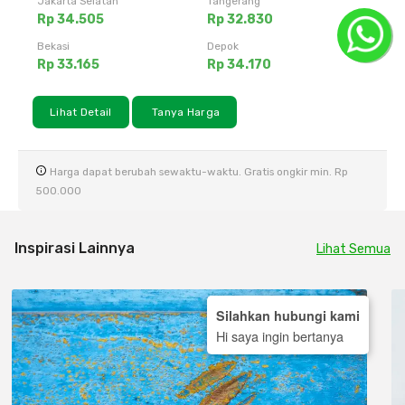
Jakarta Selatan
Tangerang
Rp 34.505
Rp 32.830
Bekasi
Depok
Rp 33.165
Rp 34.170
Lihat Detail
Tanya Harga
Harga dapat berubah sewaktu-waktu. Gratis ongkir min. Rp
500.000
Inspirasi Lainnya
Lihat Semua
Silahkan hubungi kami
Hi saya ingin bertanya