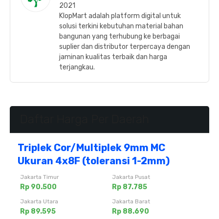
2021
KlopMart adalah platform digital untuk
solusi terkini kebutuhan material bahan
bangunan yang terhubung ke berbagai
suplier dan distributor terpercaya dengan
jaminan kualitas terbaik dan harga
terjangkau.
Daftar Harga Per Daerah
Triplek Cor/Multiplek 9mm MC
Ukuran 4x8F (toleransi 1-2mm)
Jakarta Timur
Jakarta Pusat
Rp 90.500
Rp 87.785
Jakarta Utara
Jakarta Barat
Rp 89.595
Rp 88.690