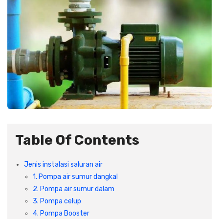
Plafon & Partisi
Material Alam
Sistem Elektrikal
Sanitari & Aksesorisnya
Besi Profil & Plat
Pompa dan Pipa
Aksesoris Dapur
Produk Pracetak
Lampu & Listrik
Peralatan & Perkakas
Besi Profil & Baja
Aksesoris Perabot
Semen & Sejenisnya
Table Of Contents
Scaffolding
Jenis instalasi saluran air
Konstruksi
1. Pompa air sumur dangkal
2. Pompa air sumur dalam
Atap & Lantai
3. Pompa celup
4. Pompa Booster