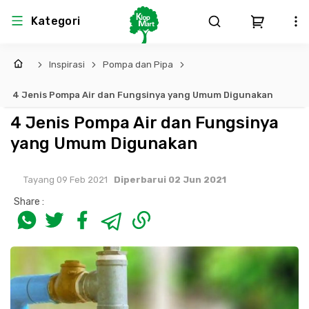
Kategori
Inspirasi
Pompa dan Pipa
Arsitektur
Struktural
MEP
Interior
Landscape
4 Jenis Pompa Air dan Fungsinya yang Umum Digunakan
Atap & Rangka
Produk Teknikal & Kimia
Sistem Pengudaraan
4 Jenis Pompa Air dan Fungsinya
yang Umum Digunakan
Lem
Produk K3
Sistem Elektro
Tayang 09 Feb 2021
Diperbarui 02 Jun 2021
Dinding
Perlengkapan
Sistem Penanggulangan Kebakaran
Share :
Pintu, Jendela & Perlengkapan
Bekisting
Sistem Pemipaan
Cat dan Pelapis Dinding
Besi Beton & Wiremesh
Peralatan Elektronik
Lantai
Beton
Peralatan Utama