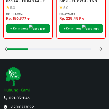
033 AA - TH 040 AA - Th 
801 J - TH 821 J - Th 821 
034 Aa -Pearl
J - Mono Walnut
5.0
5.0
Rp. 193.082
Rp. 290.181
Rp. 156.977
Rp. 228.489
+ Keranjang
+ Keranjang
Hubungi Kami
021-8311146
+62818777092