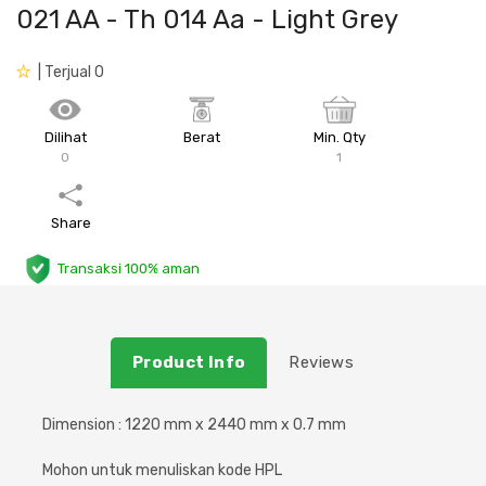
021 AA - Th 014 Aa - Light Grey
Plafon & Partisi
Material Alam
Sistem Elektrikal
| Terjual 0
Sanitari & Aksesorisnya
Besi Profil & Plat
Pompa dan Pipa
Dilihat
Berat
Min. Qty
Aksesoris Dapur
Produk Pracetak
Lampu & Listrik
0
1
Peralatan & Perkakas
Besi Profil & Baja
Share
Aksesoris Perabot
Semen & Sejenisnya
Transaksi 100% aman
Scaffolding
Product Info
Reviews
Konstruksi
Dimension : 1220 mm x 2440 mm x 0.7 mm
Atap & Lantai
Mohon untuk menuliskan kode HPL