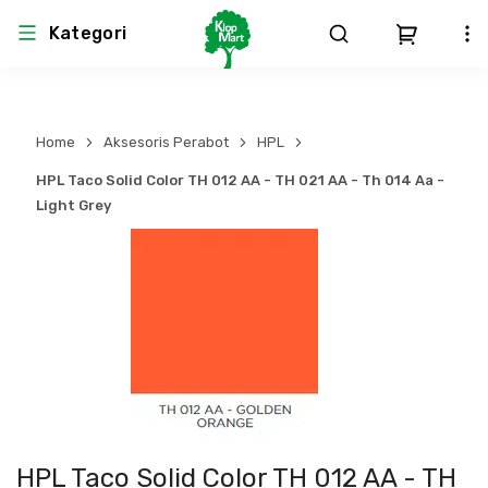
Kategori
Arsitektur
Struktural
MEP
Interior
Landscape
Home
Aksesoris Perabot
HPL
Atap & Rangka
Produk Teknikal & Kimia
Sistem Pengudaraan
HPL Taco Solid Color TH 012 AA - TH 021 AA - Th 014 Aa -
Light Grey
Lem
Produk K3
Sistem Elektro
Dinding
Perlengkapan
Sistem Penanggulangan Kebakaran
Pintu, Jendela & Perlengkapan
Bekisting
Sistem Pemipaan
Cat dan Pelapis Dinding
Besi Beton & Wiremesh
Peralatan Elektronik
Lantai
Beton
Peralatan Utama
HPL Taco Solid Color TH 012 AA - TH