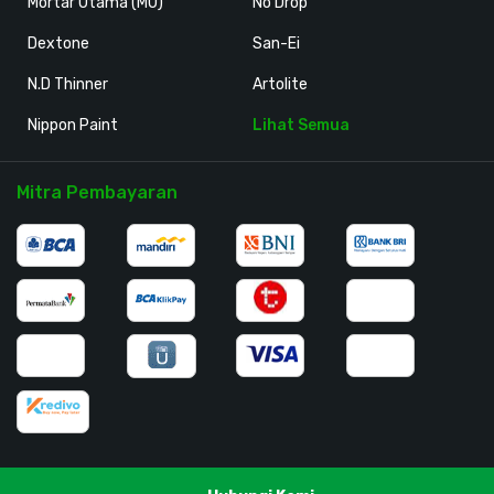
Mortar Utama (MU)
No Drop
Dextone
San-Ei
N.D Thinner
Artolite
Nippon Paint
Lihat Semua
Mitra Pembayaran