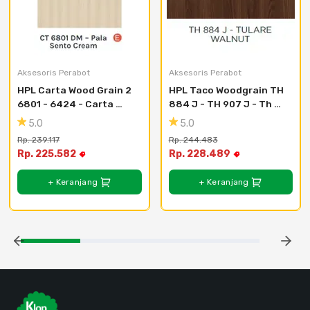
Aksesoris Perabot
Aksesoris Perabot
HPL Carta Wood Grain 2 
HPL Taco Woodgrain TH 
6801 - 6424 - Carta 
884 J - TH 907 J - Th 
Chtz 6423 Dm Roro Oak
902 J - Smoke Legrande
5.0
5.0
Rp. 239.117
Rp. 244.483
Rp. 225.582
Rp. 228.489
+ Keranjang
+ Keranjang