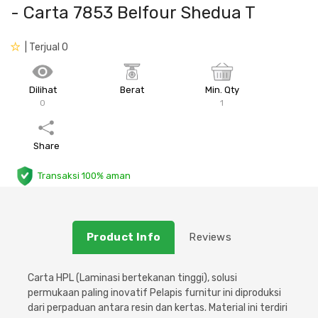
- Carta 7853 Belfour Shedua T
Plafon & Partisi
Material Alam
Sistem Elektrikal
| Terjual 0
Sanitari & Aksesorisnya
Besi Profil & Plat
Pompa dan Pipa
Dilihat
Berat
Min. Qty
Aksesoris Dapur
Produk Pracetak
Lampu & Listrik
0
1
Peralatan & Perkakas
Besi Profil & Baja
Share
Aksesoris Perabot
Semen & Sejenisnya
Transaksi 100% aman
Scaffolding
Product Info
Reviews
Konstruksi
Carta HPL (Laminasi bertekanan tinggi), solusi
Atap & Lantai
permukaan paling inovatif
Pelapis furnitur ini diproduksi
dari perpaduan antara resin dan kertas. Material ini terdiri