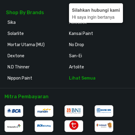
Silahkan hubungi kami
Shop By Brands
Hi saya ingin bertanya
Sika
Holodeck
Solarlite
Kansai Paint
Mortar Utama (MU)
No Drop
Dextone
San-Ei
N.D Thinner
Artolite
Nippon Paint
Lihat Semua
Mitra Pembayaran