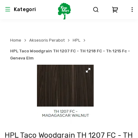
Kategori
Arsitektur
Struktural
MEP
Interior
Landscape
Home
Aksesoris Perabot
HPL
Atap & Rangka
Produk Teknikal & Kimia
Sistem Pengudaraan
HPL Taco Woodgrain TH 1207 FC - TH 1218 FC - Th 1215 Fc -
Geneva Elm
Lem
Produk K3
Sistem Elektro
Dinding
Perlengkapan
Sistem Penanggulangan Kebakaran
Pintu, Jendela & Perlengkapan
Bekisting
Sistem Pemipaan
Cat dan Pelapis Dinding
Besi Beton & Wiremesh
Peralatan Elektronik
Lantai
Beton
Peralatan Utama
HPL Taco Woodgrain TH 1207 FC - TH