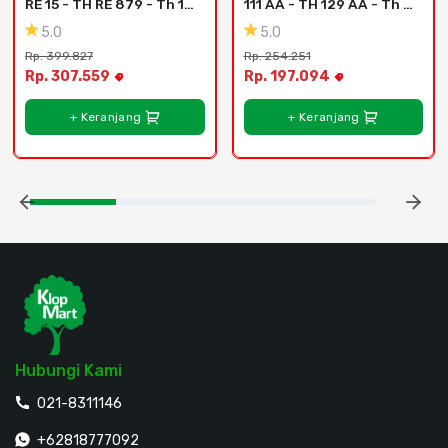
RE 15 - TH RE 879 - Th 15 
111 AA - TH 129 AA - Th 
Re - Donar Oak Re
118 Aa - Auburn Oak
5.0
5.0
Rp. 399.827
Rp. 254.251
Rp. 307.559
Rp. 197.094
+ Keranjang
+ Keranjang
Hubungi Kami
021-8311146
+62818777092