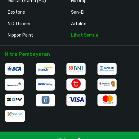
Mortar Utama (MU)
No Drop
Dextone
San-Ei
N.D Thinner
Artolite
Nippon Paint
Lihat Semua
Mitra Pembayaran