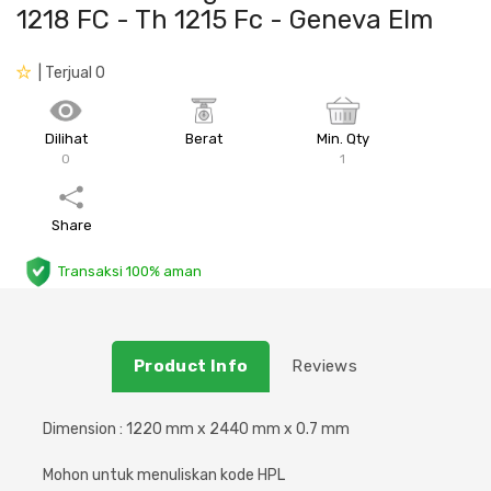
1218 FC - Th 1215 Fc - Geneva Elm
Plafon & Partisi
Material Alam
Sistem Elektrikal
| Terjual 0
Sanitari & Aksesorisnya
Besi Profil & Plat
Pompa dan Pipa
Dilihat
Berat
Min. Qty
Aksesoris Dapur
Produk Pracetak
Lampu & Listrik
0
1
Peralatan & Perkakas
Besi Profil & Baja
Share
Aksesoris Perabot
Semen & Sejenisnya
Transaksi 100% aman
Scaffolding
Product Info
Reviews
Konstruksi
Dimension : 1220 mm x 2440 mm x 0.7 mm
Atap & Lantai
Mohon untuk menuliskan kode HPL