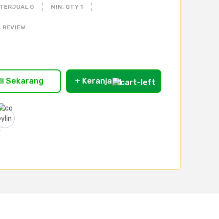
TERJUAL 0
MIN. QTY 1
 REVIEW
li Sekarang
+ Keranjang