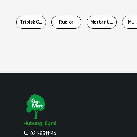
Triplek Cor
Rucika
Mortar Utama
MU-
Hubungi Kami
021-8311146