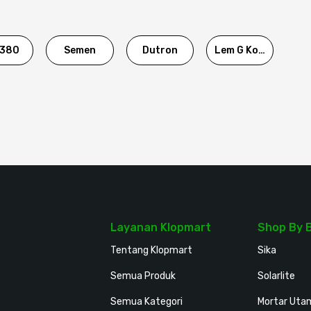
380
Semen
Dutron
Lem G Korea
Layanan Klopmart
Shop By 
Tentang Klopmart
Sika
Semua Produk
Solarlite
Semua Kategori
Mortar Uta