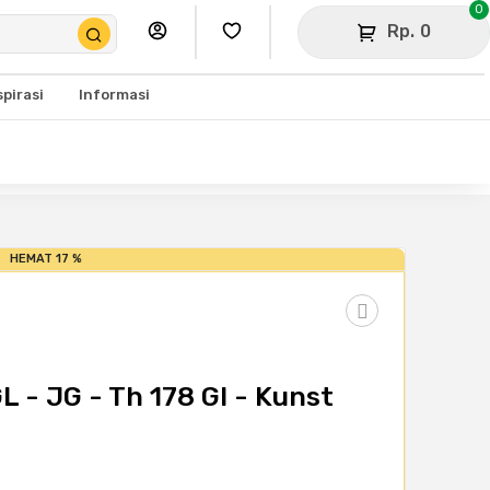
0
Rp. 0
spirasi
Informasi
HEMAT 17 %
 - JG - Th 178 Gl - Kunst