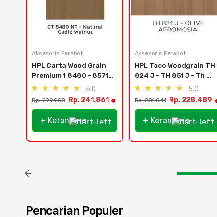
Aksesoris Perabot
Aksesoris Perabot
HPL Carta Wood Grain 
HPL Taco Woodgrain TH 
Premium 1 8480 - 8571 - 
824 J - TH 851 J - Th 
Carta 8480 Nt Natural 
845 J - Creme Deluxe
5.0
5.0
Cadis Walnut
Rp. 241.861
Rp. 228.489
Rp. 299.908
Rp. 281.041
+ Keranjang
+ Keranjang
Pencarian Populer