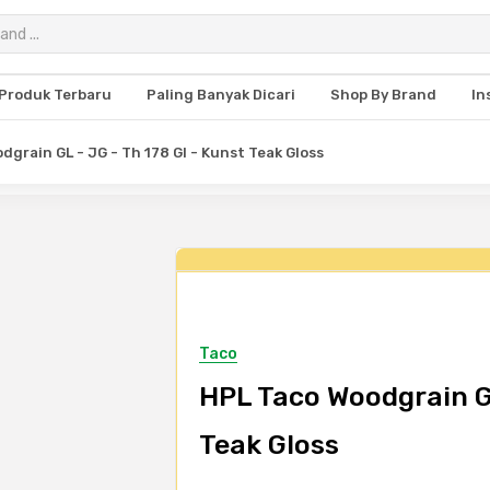
Produk Terbaru
Paling Banyak Dicari
Shop By Brand
In
grain GL - JG - Th 178 Gl - Kunst Teak Gloss
Taco
HPL Taco Woodgrain GL
Teak Gloss