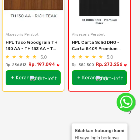
Aksesoris Perabot
Aksesoris Perabot
HPL Taco Woodgrain TH 
HPL Carta Solid DNO - 
130 AA - TH 153 AA - Th 
Carta 8409 Premium 
133 Aa - Midnight 
White Dno
5.0
5.0
Concord
Rp. 197.094
Rp. 273.256
Rp. 236.513
Rp. 352.500
R
+ Keranjang
+ Keranjang
Silahkan hubungi kami
Hi saya ingin bertanya