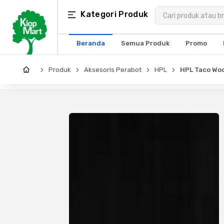
Kategori
Kategori Produk
×
Produk
Beranda
Semua Produk
Promo
Arsitektur
Produk
Aksesoris Perabot
HPL
HPL Taco Wood
Struktural
MEP
Interior
Landscape