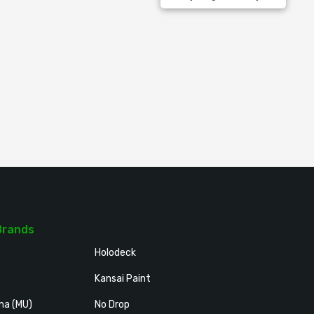
Brands
Holodeck
Kansai Paint
ma (MU)
No Drop