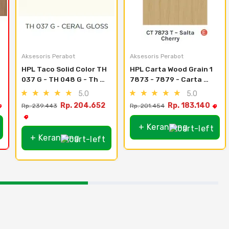
Aksesoris Perabot
Aksesoris Perabot
HPL Taco Solid Color TH 
HPL Carta Wood Grain 1 
037 G - TH 048 G - Th 
7873 - 7879 - Carta 
037 G - Ceral Gloss
7876 Shannon Teak T
5.0
5.0
Rp. 204.652
Rp. 183.140
Rp. 239.443
Rp. 201.454
+ Keranjang
+ Keranjang