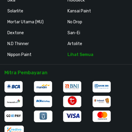
Sika
Holodeck
Solarlite
Kansai Paint
Mortar Utama (MU)
No Drop
Dextone
San-Ei
N.D Thinner
Artolite
Nippon Paint
Lihat Semua
Mitra Pembayaran