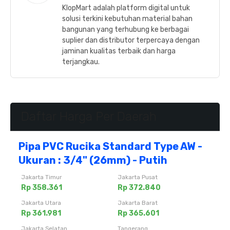
KlopMart adalah platform digital untuk
solusi terkini kebutuhan material bahan
bangunan yang terhubung ke berbagai
suplier dan distributor terpercaya dengan
jaminan kualitas terbaik dan harga
terjangkau.
Daftar Harga Per Daerah
Pipa PVC Rucika Standard Type AW -
Ukuran : 3/4" (26mm) - Putih
Jakarta Timur
Jakarta Pusat
Rp 358.361
Rp 372.840
Jakarta Utara
Jakarta Barat
Rp 361.981
Rp 365.601
Jakarta Selatan
Tangerang