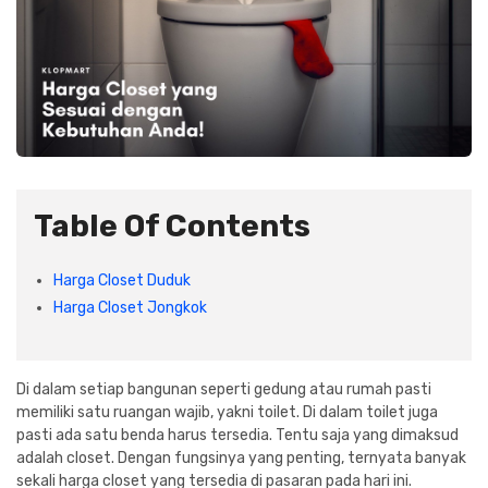
Plafon & Partisi
Material Alam
Sistem Elektrikal
Sanitari & Aksesorisnya
Besi Profil & Plat
Pompa dan Pipa
Aksesoris Dapur
Produk Pracetak
Lampu & Listrik
Peralatan & Perkakas
Besi Profil & Baja
Table Of Contents
Aksesoris Perabot
Semen & Sejenisnya
Harga Closet Duduk
Harga Closet Jongkok
Scaffolding
Konstruksi
Di dalam setiap bangunan seperti gedung atau rumah pasti
memiliki satu ruangan wajib, yakni toilet. Di dalam toilet juga
pasti ada satu benda harus tersedia. Tentu saja yang dimaksud
Atap & Lantai
adalah closet. Dengan fungsinya yang penting, ternyata banyak
sekali harga closet yang tersedia di pasaran pada hari ini.