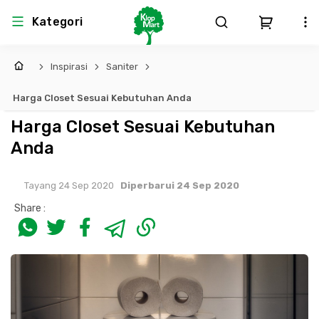
Kategori
Inspirasi
Saniter
Arsitektur
Struktural
MEP
Interior
Landscape
Harga Closet Sesuai Kebutuhan Anda
Atap & Rangka
Produk Teknikal & Kimia
Sistem Pengudaraan
Harga Closet Sesuai Kebutuhan
Anda
Lem
Produk K3
Sistem Elektro
Tayang 24 Sep 2020
Diperbarui 24 Sep 2020
Dinding
Perlengkapan
Sistem Penanggulangan Kebakaran
Share :
Pintu, Jendela & Perlengkapan
Bekisting
Sistem Pemipaan
Cat dan Pelapis Dinding
Besi Beton & Wiremesh
Peralatan Elektronik
Lantai
Beton
Peralatan Utama