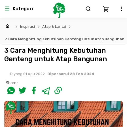
Kategori
Inspirasi
Atap & Lantai
Arsitektur
Struktural
MEP
Interior
Landscape
3 Cara Menghitung Kebutuhan Genteng untuk Atap Bangunan
Atap & Rangka
Produk Teknikal & Kimia
Sistem Pengudaraan
3 Cara Menghitung Kebutuhan
Genteng untuk Atap Bangunan
Lem
Produk K3
Sistem Elektro
Tayang 01 Agu 2022
Diperbarui 28 Feb 2024
Dinding
Perlengkapan
Sistem Penanggulangan Kebakaran
Share :
Pintu, Jendela & Perlengkapan
Bekisting
Sistem Pemipaan
Cat dan Pelapis Dinding
Besi Beton & Wiremesh
Peralatan Elektronik
Lantai
Beton
Peralatan Utama