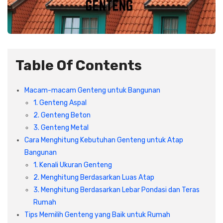
Plafon & Partisi
Material Alam
Sistem Elektrikal
Sanitari & Aksesorisnya
Besi Profil & Plat
Pompa dan Pipa
Table Of Contents
Aksesoris Dapur
Produk Pracetak
Lampu & Listrik
Macam-macam Genteng untuk Bangunan
Peralatan & Perkakas
Besi Profil & Baja
1. Genteng Aspal
2. Genteng Beton
Aksesoris Perabot
Semen & Sejenisnya
3. Genteng Metal
Cara Menghitung Kebutuhan Genteng untuk Atap
Scaffolding
Bangunan
1. Kenali Ukuran Genteng
Konstruksi
2. Menghitung Berdasarkan Luas Atap
3. Menghitung Berdasarkan Lebar Pondasi dan Teras
Atap & Lantai
Rumah
Tips Memilih Genteng yang Baik untuk Rumah