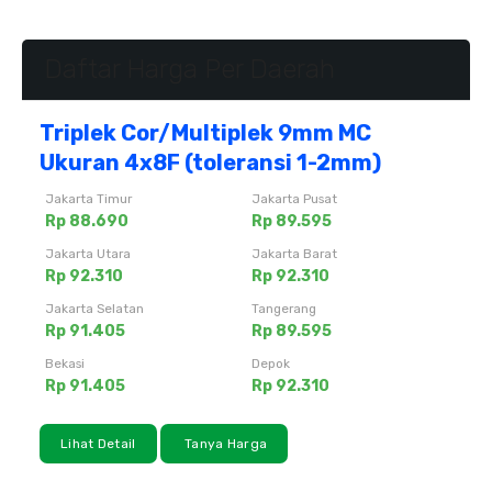
Daftar Harga Per Daerah
Triplek Cor/Multiplek 9mm MC
Ukuran 4x8F (toleransi 1-2mm)
Jakarta Timur
Jakarta Pusat
Rp 88.690
Rp 89.595
Jakarta Utara
Jakarta Barat
Rp 92.310
Rp 92.310
Jakarta Selatan
Tangerang
Rp 91.405
Rp 89.595
Bekasi
Depok
Rp 91.405
Rp 92.310
Lihat Detail
Tanya Harga