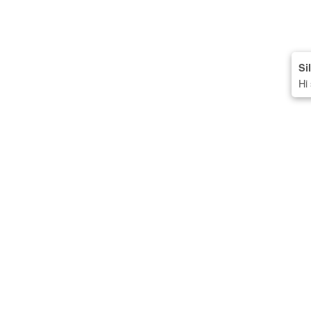
Si
Hi