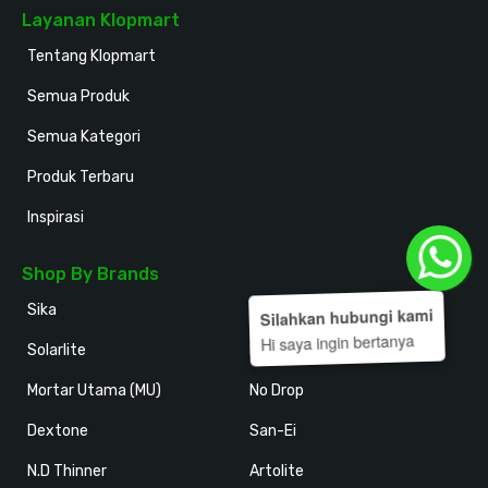
Layanan Klopmart
Tentang Klopmart
Semua Produk
Semua Kategori
Produk Terbaru
Inspirasi
Shop By Brands
Sika
Holodeck
Silahkan hubungi kami
Hi saya ingin bertanya
Solarlite
Kansai Paint
Mortar Utama (MU)
No Drop
Dextone
San-Ei
N.D Thinner
Artolite