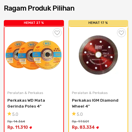
Cat dan Kimia
Ragam Produk Pilihan
Saniter
HEMAT 27 %
HEMAT 17 %
Peralatan & Perkakas
Peralatan & Perkakas
Perkakas WD Mata 
Perkakas IGM Diamond 
Gerinda Poles 4"
Wheel 4"
5.0
5.0
Rp. 14.364
Rp. 97.501
Rp. 11.310
Rp. 83.334