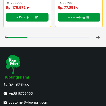
Rp. 208.929
Rp. 88.988
Rp. 178.572
Rp. 77.381
+ Keranjang
+ Keranjang
Hubungi Kami
021-8311146
+62818777092
customer@klopmart.com