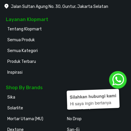
Jalan Sultan Agung No. 30, Guntur, Jakarta Selatan
Layanan Klopmart
Tentang Klopmart
Semua Produk
Semua Kategori
Produk Terbaru
Inspirasi
Shop By Brands
Silahkan hubungi kami
Sika
Holodeck
Hi saya ingin bertanya
Solarlite
Kansai Paint
Mortar Utama (MU)
No Drop
Dextone
San-Ei