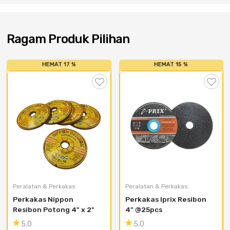
Cat dan Kimia
Saniter
Ragam Produk Pilihan
HEMAT 17 %
HEMAT 15 %
Peralatan & Perkakas
Peralatan & Perkakas
Perkakas Nippon 
Perkakas Iprix Resibon 
Resibon Potong 4" x 2"
4" @25pcs
5.0
5.0