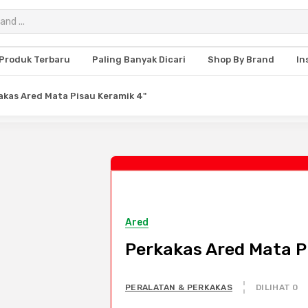
Produk Terbaru
Paling Banyak Dicari
Shop By Brand
In
akas Ared Mata Pisau Keramik 4"
Ared
Perkakas Ared Mata P
PERALATAN & PERKAKAS
DILIHAT 0