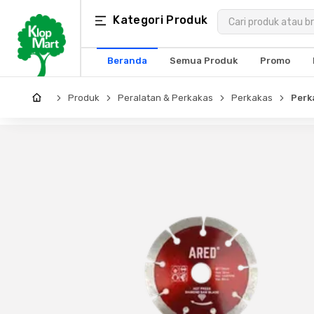
Kategori
Kategori Produk
×
Produk
Beranda
Semua Produk
Promo
Arsitektur
Produk
Peralatan & Perkakas
Perkakas
Perk
Struktural
MEP
Interior
Landscape