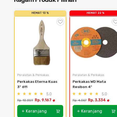
HEMAT 13 %
HEMAT 22 %
Peralatan & Perkakas
Peralatan & Perkakas
Perkakas Eterna Kuas 
Perkakas WD Mata 
3" 611
Resibon 4"
5.0
5.0
Rp. 9.167
Rp. 3.334
Rp. 10.359
Rp. 4.067
+ Keranjang
+ Keranjang