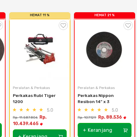
HEMAT 11 %
HEMAT 21 %
Peralatan & Perkakas
Peralatan & Perkakas
Perkakas Rubi Tiger 
Perkakas Nippon 
1200
Resibon 14" x 3
5.0
5.0
Rp.
Rp. 88.536
Rp. 11.587.806
Rp. 107.129
10.439.465
+ Keranjang
+ Keranjang