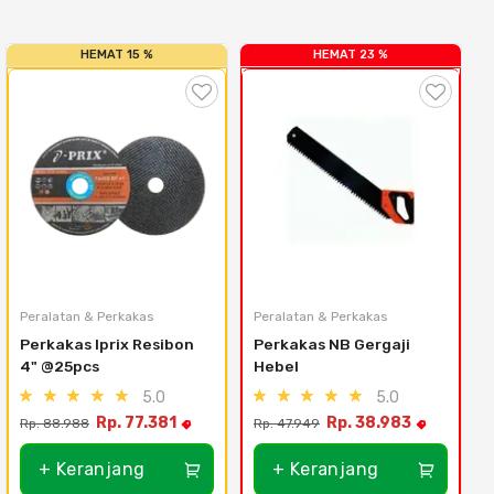
HEMAT 15 %
HEMAT 23 %
Peralatan & Perkakas
Peralatan & Perkakas
Perkakas Iprix Resibon 
Perkakas NB Gergaji 
4" @25pcs
Hebel
5.0
5.0
Rp. 77.381
Rp. 38.983
Rp. 88.988
Rp. 47.949
R
+ Keranjang
+ Keranjang