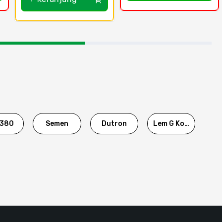
380
Semen
Dutron
Lem G Korea