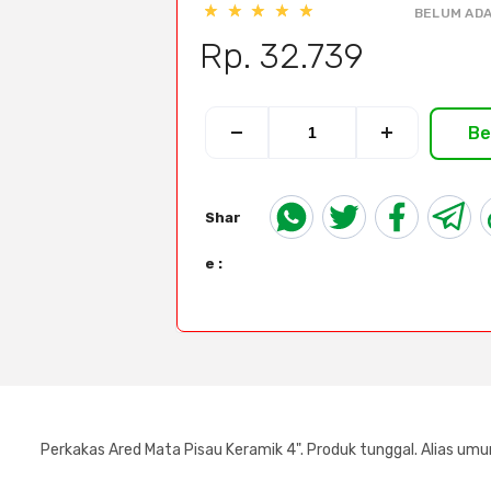
BELUM ADA
Rp. 32.739
Be
Shar
e :
Perkakas Ared Mata Pisau Keramik 4". Produk tunggal. Alias umum: 