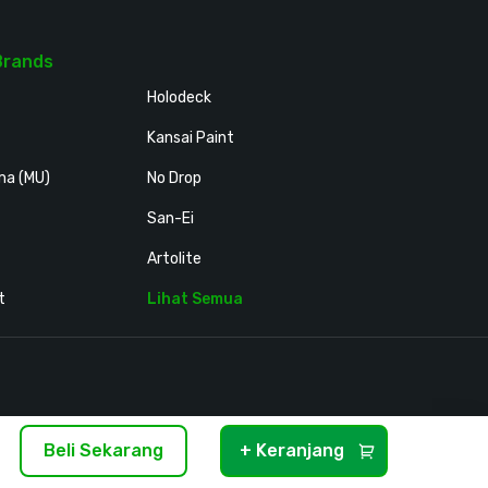
Brands
Holodeck
Kansai Paint
ma (MU)
No Drop
San-Ei
Artolite
t
Lihat Semua
Beli Sekarang
+ Keranjang