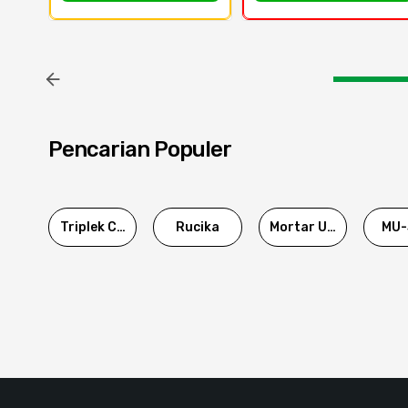
Pencarian Populer
Triplek Cor
Rucika
Mortar Utama
MU-