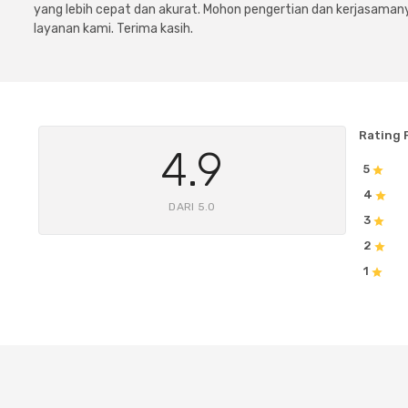
yang lebih cepat dan akurat. Mohon pengertian dan kerjasamany
layanan kami. Terima kasih.
Rating 
4.9
5
4
DARI 5.0
3
2
1