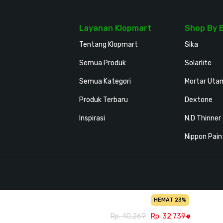
Layanan Klopmart
Shop By 
Tentang Klopmart
Sika
Semua Produk
Solarlite
Semua Kategori
Mortar Uta
Produk Terbaru
Dextone
Inspirasi
N.D Thinner
Nippon Pain
HEMAT 23%
Rp. 40.269
Rp. 32.739