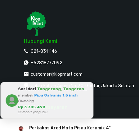
Hubungi Kami
021-8311146
+62818777092
customer@klopmart.com
Jalan Sultan Agung No. 30, Guntur, Jakarta Selatan
Sari dari
Tangerang, Tangerang Selatan
membeli
Pipa Galvanis 1.5 inch
Plumbing
Mitra Pembayaran
Rp 3.305.498
21 menit yang lalu
Perkakas Ared Mata Pisau Keramik 4"