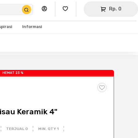
Rp. 0
spirasi
Informasi
HEMAT 23 %
isau Keramik 4"
TERJUAL 0
MIN. QTY 1