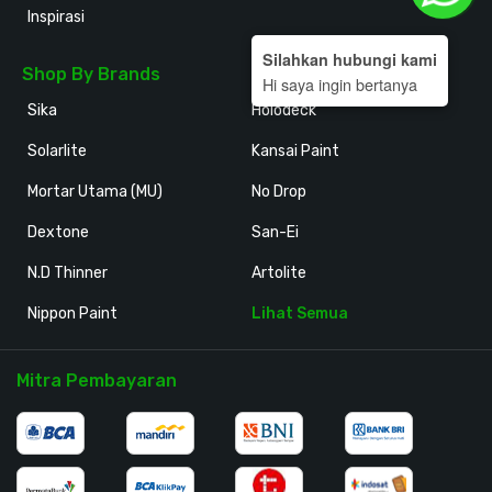
Inspirasi
Silahkan hubungi kami
Shop By Brands
Hi saya ingin bertanya
Sika
Holodeck
Solarlite
Kansai Paint
Mortar Utama (MU)
No Drop
Dextone
San-Ei
N.D Thinner
Artolite
Nippon Paint
Lihat Semua
Mitra Pembayaran