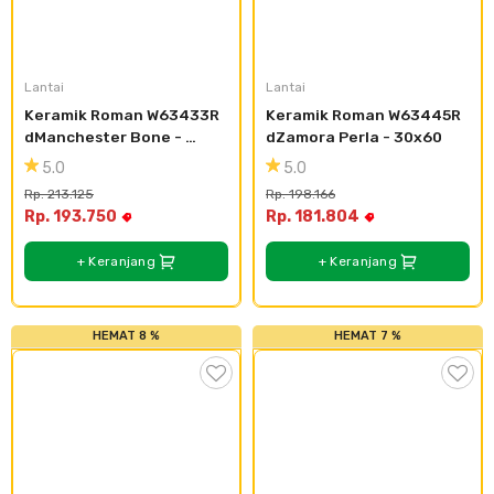
Lantai
Lantai
Keramik Roman W63433R 
Keramik Roman W63445R 
dManchester Bone - 
dZamora Perla - 30x60
30x60
5.0
5.0
Rp. 213.125
Rp. 198.166
Rp. 193.750
Rp. 181.804
+ Keranjang
+ Keranjang
HEMAT 8 %
HEMAT 7 %