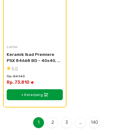
Lantai
Keramik Ikad Premiere 
PSX 84668 BD - 40x40, 
Kasar Bertesktur
5.0
Rp. 84.143
Rp. 73.810
+ Keranjang
1
2
3
...
140