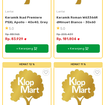
Plafon & Partisi
Material Alam
Sistem Elektrikal
Lantai
Lantai
Keramik Ikad Premiere 
Keramik Roman W63366R 
Sanitari & Aksesorisnya
Besi Profil & Plat
Pompa dan Pipa
PSXL Apollo - 40x40, Grey
dMinuet Bianco - 30x60
5.0
5.0
Aksesoris Dapur
Produk Pracetak
Lampu & Listrik
Rp. 88.965
Rp. 205.439
Rp. 83.929
Rp. 181.804
Peralatan & Perkakas
Besi Profil & Baja
+ Keranjang
+ Keranjang
Aksesoris Perabot
Semen & Sejenisnya
HEMAT 12 %
HEMAT 11 %
Scaffolding
Konstruksi
Atap & Lantai