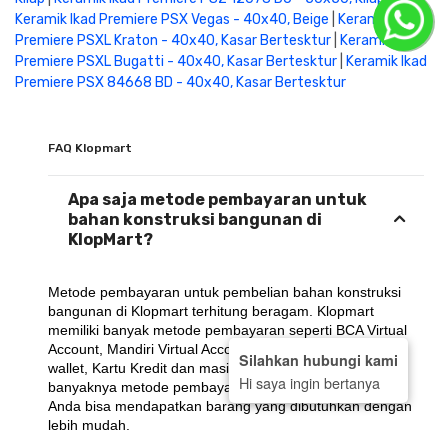
Keramik Ikad Premiere PSX Vegas - 40x40, Beige
|
Keramik Ikad
Premiere PSXL Kraton - 40x40, Kasar Bertesktur
|
Keramik Ikad
Premiere PSXL Bugatti - 40x40, Kasar Bertesktur
|
Keramik Ikad
Premiere PSX 84668 BD - 40x40, Kasar Bertesktur
FAQ Klopmart
Apa saja metode pembayaran untuk
bahan konstruksi bangunan di
KlopMart?
Metode pembayaran untuk pembelian bahan konstruksi 
bangunan di Klopmart terhitung beragam. Klopmart 
memiliki banyak metode pembayaran seperti BCA Virtual 
Account, Mandiri Virtual Account, BRI Virtual Account, E-
Silahkan hubungi kami
wallet, Kartu Kredit dan masih banyak lagi.. Dengan 
Hi saya ingin bertanya
banyaknya metode pembayaran yang ada di KlopMart, 
Anda bisa mendapatkan barang yang dibutuhkan dengan 
lebih mudah.