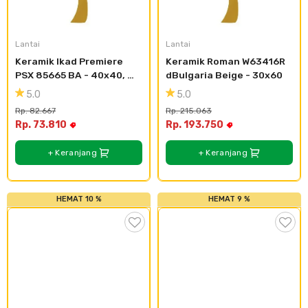
Cat dan Kimia
Saniter
Lantai
Lantai
Keramik Ikad Premiere 
Keramik Roman W63416R 
PSX 85665 BA - 40x40, 
dBulgaria Beige - 30x60
Kasar Bertesktur
5.0
5.0
Rp. 82.667
Rp. 215.063
Rp. 73.810
Rp. 193.750
+ Keranjang
+ Keranjang
HEMAT 10 %
HEMAT 9 %