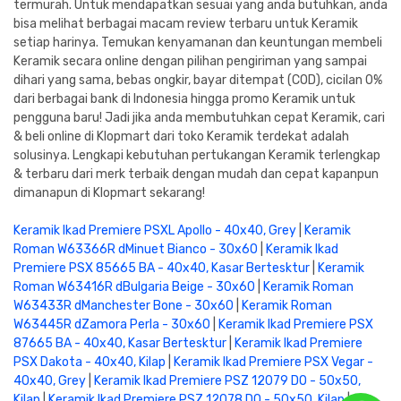
termurah. Untuk mendapatkan sesuai yang anda butuhkan, anda
bisa melihat berbagai macam review terbaru untuk Keramik
setiap harinya. Temukan kenyamanan dan keuntungan membeli
Keramik secara online dengan pilihan pengiriman yang sampai
dihari yang sama, bebas ongkir, bayar ditempat (COD), cicilan 0%
dari berbagai bank di Indonesia hingga promo Keramik untuk
pengguna baru! Jadi jika anda membutuhkan cepat Keramik, cari
& beli online di Klopmart dari toko Keramik terdekat adalah
solusinya. Lengkapi kebutuhan pertukangan Keramik terlengkap
& terbaru dari merk terbaik dengan mudah dan cepat kapanpun
dimanapun di Klopmart sekarang!
Keramik Ikad Premiere PSXL Apollo - 40x40, Grey
|
Keramik
Roman W63366R dMinuet Bianco - 30x60
|
Keramik Ikad
Premiere PSX 85665 BA - 40x40, Kasar Bertesktur
|
Keramik
Roman W63416R dBulgaria Beige - 30x60
|
Keramik Roman
W63433R dManchester Bone - 30x60
|
Keramik Roman
W63445R dZamora Perla - 30x60
|
Keramik Ikad Premiere PSX
87665 BA - 40x40, Kasar Bertesktur
|
Keramik Ikad Premiere
PSX Dakota - 40x40, Kilap
|
Keramik Ikad Premiere PSX Vegar -
40x40, Grey
|
Keramik Ikad Premiere PSZ 12079 DO - 50x50,
Kilap
|
Keramik Ikad Premiere PSZ 12078 DO - 50x50, Kilap
|