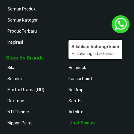
Semua Produk
Semua Kategori
Produk Terbaru
Inspirasi
Silahkan hubungi kami
Hi saya ingin bertanya
Shop By Brands
Sika
Holodeck
Solarlite
Kansai Paint
Mortar Utama (MU)
No Drop
Dextone
San-Ei
N.D Thinner
Artolite
Nippon Paint
Lihat Semua