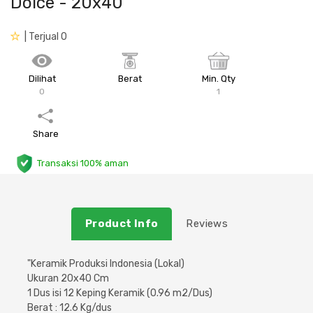
Dolce - 20x40
Plafon & Partisi
Material Alam
Sistem Elektrikal
| Terjual 0
Sanitari & Aksesorisnya
Besi Profil & Plat
Pompa dan Pipa
Dilihat
Berat
Min. Qty
0
1
Aksesoris Dapur
Produk Pracetak
Lampu & Listrik
Peralatan & Perkakas
Besi Profil & Baja
Share
Transaksi 100% aman
Aksesoris Perabot
Semen & Sejenisnya
Scaffolding
Product Info
Reviews
Konstruksi
"Keramik Produksi Indonesia (Lokal)
Ukuran 20x40 Cm
Atap & Lantai
1 Dus isi 12 Keping Keramik (0.96 m2/Dus)
Berat : 12.6 Kg/dus