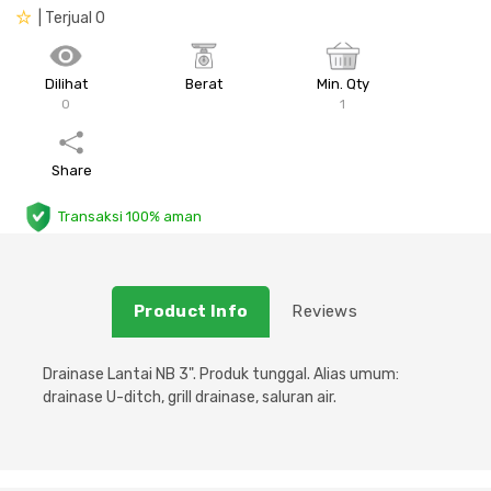
| Terjual 0
Plafon & Partisi
Material Alam
Sistem Elektrikal
Dilihat
Berat
Min. Qty
Sanitari & Aksesorisnya
Besi Profil & Plat
Pompa dan Pipa
0
1
Aksesoris Dapur
Produk Pracetak
Lampu & Listrik
Share
Peralatan & Perkakas
Besi Profil & Baja
Transaksi 100% aman
Aksesoris Perabot
Semen & Sejenisnya
Product Info
Reviews
Scaffolding
Drainase Lantai NB 3". Produk tunggal. Alias umum:
Konstruksi
drainase U-ditch, grill drainase, saluran air.
Atap & Lantai