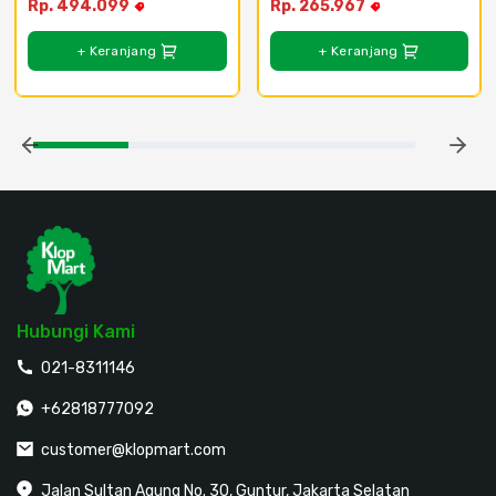
Rp. 494.099
Rp. 265.967
+ Keranjang
+ Keranjang
Hubungi Kami
021-8311146
+62818777092
customer@klopmart.com
Jalan Sultan Agung No. 30, Guntur, Jakarta Selatan