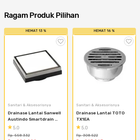
Cat dan Kimia
Ragam Produk Pilihan
Saniter
HEMAT 13 %
HEMAT 16 %
Sanitari & Aksesorisnya
Sanitari & Aksesorisnya
Drainase Lantai Sanwell 
Drainase Lantai TOTO 
Austindo Smartdrain 
TX1EA
Square 20/100mm
5.0
5.0
Rp. 558.332
Rp. 308.522