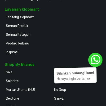
Layanan Klopmart
Tentang Klopmart
Semua Produk
Semua Kategori
Produk Terbaru
Inspirasi
Shop By Brands
Sika
Holodeck
Silahkan hubungi kami
Hi saya ingin bertanya
Solarlite
Kansai Paint
Mortar Utama (MU)
No Drop
Dextone
San-Ei