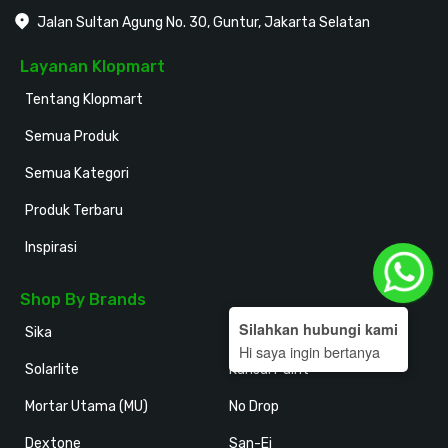
Jalan Sultan Agung No. 30, Guntur, Jakarta Selatan
Layanan Klopmart
Tentang Klopmart
Semua Produk
Semua Kategori
Produk Terbaru
Inspirasi
Shop By Brands
Silahkan hubungi kami
Sika
Holodeck
Hi saya ingin bertanya
Solarlite
Kansai Paint
Mortar Utama (MU)
No Drop
Dextone
San-Ei