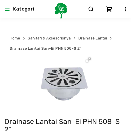
Kategori
Arsitektur
Struktural
MEP
Interior
Landscape
Home
Sanitari & Aksesorisnya
Drainase Lantai
Atap & Rangka
Produk Teknikal & Kimia
Sistem Pengudaraan
Drainase Lantai San-Ei PHN 508-S 2"
Lem
Produk K3
Sistem Elektro
Dinding
Perlengkapan
Sistem Penanggulangan Kebakaran
Pintu, Jendela & Perlengkapan
Bekisting
Sistem Pemipaan
Cat dan Pelapis Dinding
Besi Beton & Wiremesh
Peralatan Elektronik
Drainase Lantai San-Ei PHN 508-S
Lantai
Beton
Peralatan Utama
2"