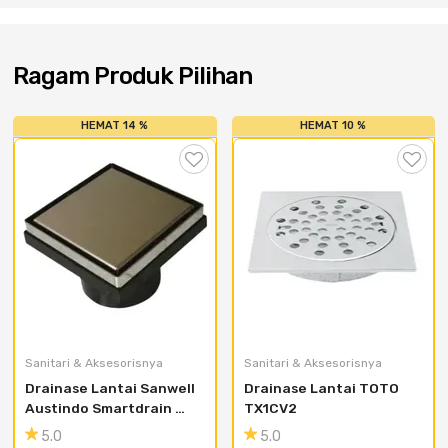
Cat dan Kimia
Saniter
Ragam Produk Pilihan
HEMAT 14 %
HEMAT 10 %
Sanitari & Aksesorisnya
Sanitari & Aksesorisnya
Drainase Lantai Sanwell 
Drainase Lantai TOTO 
Austindo Smartdrain 
TX1CV2
Square 20/80mm with 
5.0
5.0