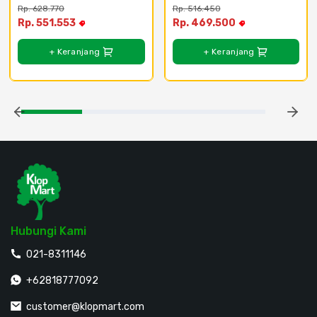
Waterseal
Rp. 628.770
Rp. 516.450
Rp. 551.553
Rp. 469.500
+ Keranjang
+ Keranjang
Hubungi Kami
021-8311146
+62818777092
customer@klopmart.com