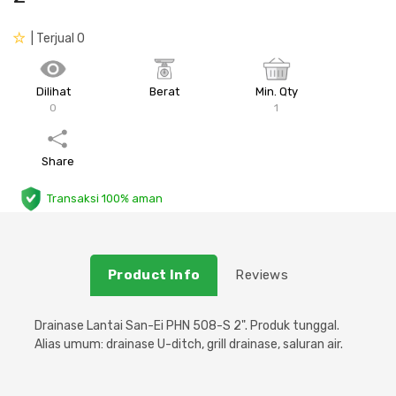
Plafon & Partisi
Material Alam
Sistem Elektrikal
| Terjual 0
Sanitari & Aksesorisnya
Besi Profil & Plat
Pompa dan Pipa
Dilihat
Berat
Min. Qty
0
1
Aksesoris Dapur
Produk Pracetak
Lampu & Listrik
Share
Peralatan & Perkakas
Besi Profil & Baja
Transaksi 100% aman
Aksesoris Perabot
Semen & Sejenisnya
Scaffolding
Product Info
Reviews
Konstruksi
Drainase Lantai San-Ei PHN 508-S 2". Produk tunggal.
Alias umum: drainase U-ditch, grill drainase, saluran air.
Atap & Lantai