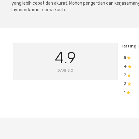
yang lebih cepat dan akurat. Mohon pengertian dan kerjasamany
layanan kami. Terima kasih.
Rating 
4.9
5
4
DARI 5.0
3
2
1