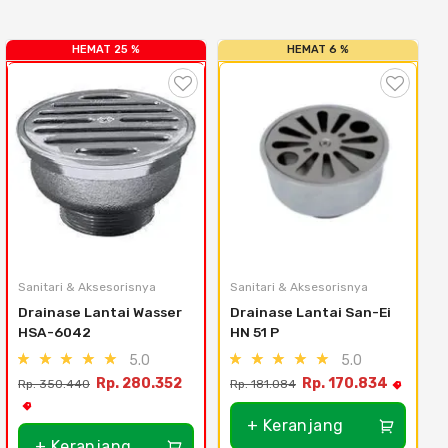
HEMAT 25 %
HEMAT 6 %
Sanitari & Aksesorisnya
Sanitari & Aksesorisnya
S
Drainase Lantai Wasser 
Drainase Lantai San-Ei 
HSA-6042
HN 51 P
5.0
5.0
Rp. 280.352
Rp. 170.834
Rp. 350.440
Rp. 181.084
+ Keranjang
+ Keranjang