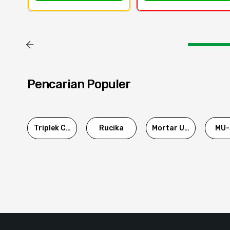
Pencarian Populer
Triplek Cor
Rucika
Mortar Utama
MU-