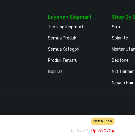
Layanan Klopmart
Shop By 
Tentang Klopmart
Sika
Semua Produk
Solarlite
Semua Kategori
Mortar Uta
Produk Terbaru
Dextone
Inspirasi
N.D Thinner
Nippon Pain
HEMAT 13%
Rp. 57.711
Rp. 51.072