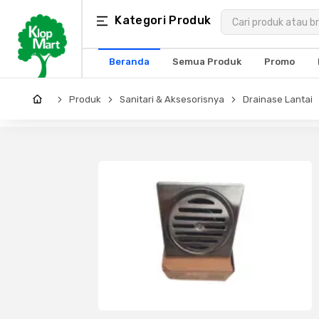
Kategori
Kategori Produk
×
Produk
Beranda
Semua Produk
Promo
Arsitektur
Produk
Sanitari & Aksesorisnya
Drainase Lantai
Struktural
MEP
Interior
Landscape