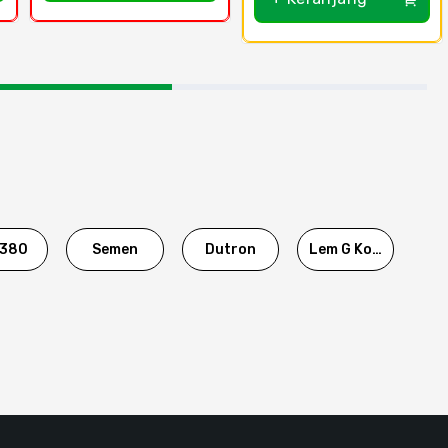
380
Semen
Dutron
Lem G Korea