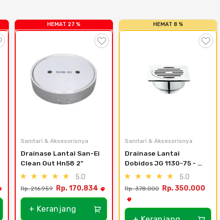
HEMAT 27 %
HEMAT 8 %
Sanitari & Aksesorisnya
Sanitari & Aksesorisnya
Drainase Lantai San-Ei 
Drainase Lantai 
Clean Out Hn58 2"
Dobidos JG 1130-75 - 
Brass With Chrome 
5.0
5.0
Coating
Rp. 170.834
Rp. 350.000
Rp. 216.959
Rp. 378.000
+ Keranjang
+ Keranjang