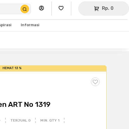
Rp. 0
spirasi
Informasi
HEMAT 13 %
en ART No 1319
0
TERJUAL 0
MIN. QTY 1