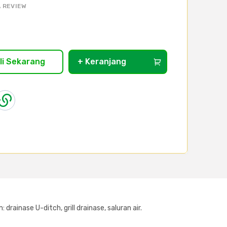
 REVIEW
li Sekarang
+ Keranjang
rainase U-ditch, grill drainase, saluran air.