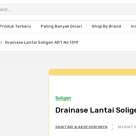
Produk Terbaru
Paling Banyak Dicari
Shop By Brand
In
Drainase Lantai Soligen ART No 1319
Soligen
Drainase Lantai Solig
SANITARI & AKSESORISNYA
DILIHAT 