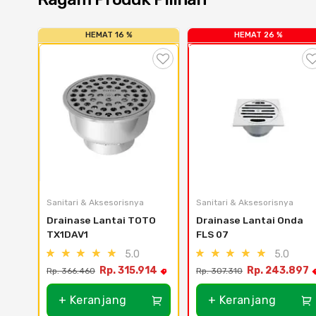
HEMAT 16 %
HEMAT 26 %
Sanitari & Aksesorisnya
Sanitari & Aksesorisnya
Drainase Lantai TOTO 
Drainase Lantai Onda 
TX1DAV1
FLS 07
5.0
5.0
Rp. 315.914
Rp. 243.897
Rp. 366.460
Rp. 307.310
+ Keranjang
+ Keranjang