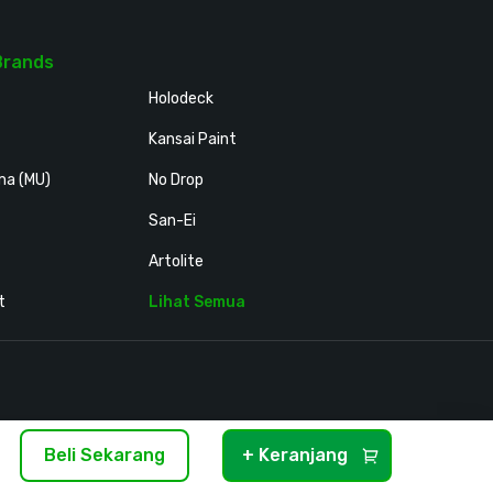
Brands
Holodeck
Kansai Paint
ma (MU)
No Drop
San-Ei
Artolite
t
Lihat Semua
Beli Sekarang
+ Keranjang