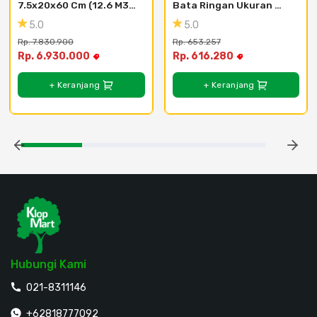
7.5x20x60 Cm (12.6 M3) 
Bata Ringan Ukuran 
- Area Kota Tangerang
60x20x10 cm (47.52 m3) 
5.0
5.0
- (Area Jawa Tengah)
Rp. 7.830.900
Rp. 653.257
Rp. 6.930.000
Rp. 616.280
+ Keranjang
+ Keranjang
Hubungi Kami
021-8311146
+62818777092