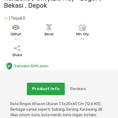
Bekasi , Depok
Plafon & Partisi
Material Alam
Sistem Elektrikal
| Terjual 0
Sanitari & Aksesorisnya
Besi Profil & Plat
Pompa dan Pipa
Dilihat
Berat
Min. Qty
Aksesoris Dapur
Produk Pracetak
Lampu & Listrik
0
13
Peralatan & Perkakas
Besi Profil & Baja
Share
Aksesoris Perabot
Semen & Sejenisnya
Transaksi 100% aman
Scaffolding
Product Info
Reviews
Konstruksi
Bata Ringan Alfacon Ukuran 7.5x20x60 Cm (12.6 M3).
Atap & Lantai
Berbagai variasi seperti: Subang, Serang, Karawang, dll.
Alias umum: bata, bata merah, bata ringan, batako.