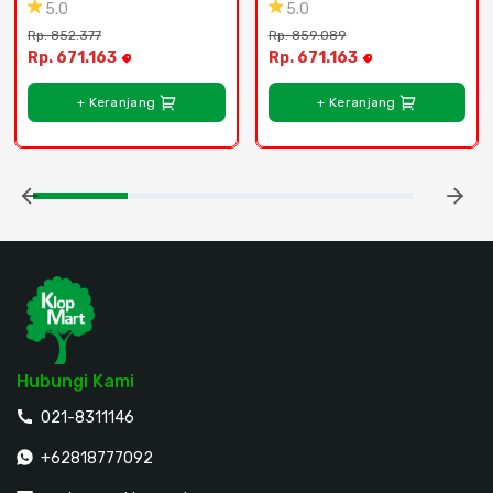
(12.6 M3) - Bekasi , 
(12.6 M3) - Jakarta
5.0
5.0
Depok
Rp. 852.377
Rp. 859.089
Rp. 671.163
Rp. 671.163
+ Keranjang
+ Keranjang
Hubungi Kami
021-8311146
+62818777092