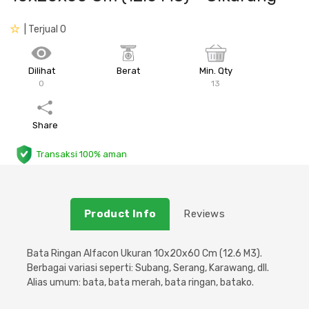
Plafon & Partisi
Material Alam
Sistem Elektrikal
| Terjual 0
Sanitari & Aksesorisnya
Besi Profil & Plat
Pompa dan Pipa
Dilihat
Berat
Min. Qty
0
13
Aksesoris Dapur
Produk Pracetak
Lampu & Listrik
Share
Peralatan & Perkakas
Besi Profil & Baja
Transaksi 100% aman
Aksesoris Perabot
Semen & Sejenisnya
Scaffolding
Product Info
Reviews
Konstruksi
Bata Ringan Alfacon Ukuran 10x20x60 Cm (12.6 M3).
Berbagai variasi seperti: Subang, Serang, Karawang, dll.
Atap & Lantai
Alias umum: bata, bata merah, bata ringan, batako.