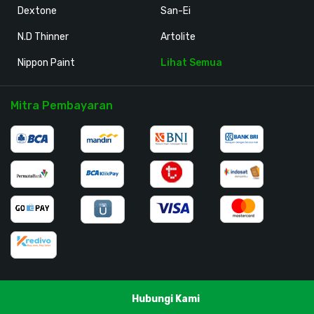
Dextone
San-Ei
N.D Thinner
Artolite
Nippon Paint
Lihat Semua
Mitra Pembayaran
Hubungi Kami