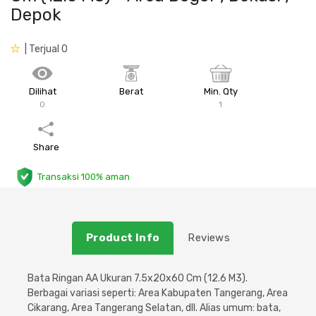
Depok
Plafon & Partisi
Material Alam
Sistem Elektrikal
| Terjual 0
Sanitari & Aksesorisnya
Besi Profil & Plat
Pompa dan Pipa
Dilihat
Berat
Min. Qty
Aksesoris Dapur
Produk Pracetak
Lampu & Listrik
0
1
Peralatan & Perkakas
Besi Profil & Baja
Share
Aksesoris Perabot
Semen & Sejenisnya
Transaksi 100% aman
Scaffolding
Product Info
Reviews
Konstruksi
Bata Ringan AA Ukuran 7.5x20x60 Cm (12.6 M3).
Atap & Lantai
Berbagai variasi seperti: Area Kabupaten Tangerang, Area
Cikarang, Area Tangerang Selatan, dll. Alias umum: bata,