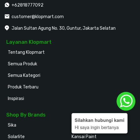
+62818777092
customer@klopmart.com
Jalan Sultan Agung No. 30, Guntur, Jakarta Selatan
Layanan Klopmart
Tentang Klopmart
Semua Produk
Semua Kategori
Produk Terbaru
Inspirasi
Shop By Brands
Silahkan hubungi kami
Sika
Holodeck
Hi saya ingin bertanya
Solarlite
Kansai Paint