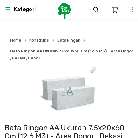
Kategori
Arsitektur
Struktural
MEP
Interior
Landscape
Home
Konstruksi
Bata Ringan
Atap & Rangka
Produk Teknikal & Kimia
Sistem Pengudaraan
Bata Ringan AA Ukuran 7.5x20x60 Cm (12.6 M3) - Area Bogor
, Bekasi , Depok
Lem
Produk K3
Sistem Elektro
Dinding
Perlengkapan
Sistem Penanggulangan Kebakaran
Pintu, Jendela & Perlengkapan
Bekisting
Sistem Pemipaan
Cat dan Pelapis Dinding
Besi Beton & Wiremesh
Peralatan Elektronik
Bata Ringan AA Ukuran 7.5x20x60
Lantai
Beton
Peralatan Utama
Cm (12.6 M3) - Area Bogor , Bekasi ,