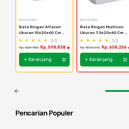
Konstruksi
Konstruksi
Bata Ringan Alfacon 
Bata Ringan Multicon 
Ukuran 10x20x60 Cm 
Ukuran 7.5x20x60 Cm 
(12.6 M3) - Subang
(12.6 M3) - Kab 
5.0
5.0
Tangerang , Tangerang 
Rp. 598.838
Rp. 658.256
Rp. 628.780
Rp. 803.072
Kota , Tangsel
+ Keranjang
+ Keranjang
Pencarian Populer