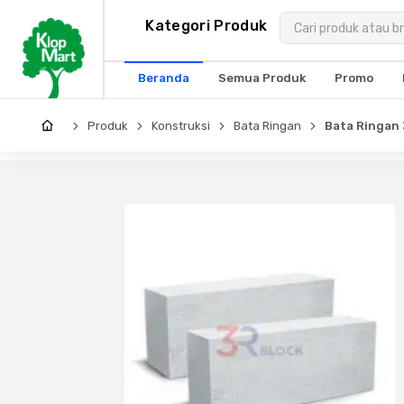
Kategori
Kategori Produk
×
Produk
Beranda
Semua Produk
Promo
Arsitektur
Produk
Konstruksi
Bata Ringan
Bata Ringan 
Struktural
MEP
Interior
Landscape