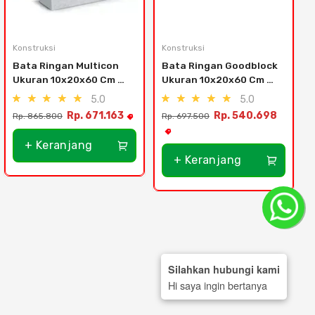
Konstruksi
Konstruksi
Bata Ringan Multicon 
Bata Ringan Goodblock 
Ukuran 10x20x60 Cm 
Ukuran 10x20x60 Cm 
(12.6 M3) - Jakarta
(12.6 M3)
5.0
5.0
Rp. 671.163
Rp. 540.698
Rp. 865.800
Rp. 697.500
+ Keranjang
+ Keranjang
Silahkan hubungi kami
Hi saya ingin bertanya