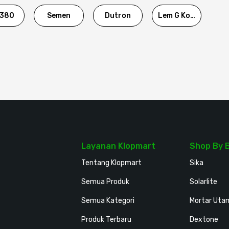
380
Semen
Dutron
Lem G Korea
Layanan Klopmart
Shop By 
Tentang Klopmart
Sika
Semua Produk
Solarlite
Semua Kategori
Mortar Uta
Produk Terbaru
Dextone