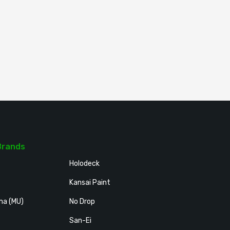
Brands
Holodeck
Kansai Paint
ma (MU)
No Drop
San-Ei