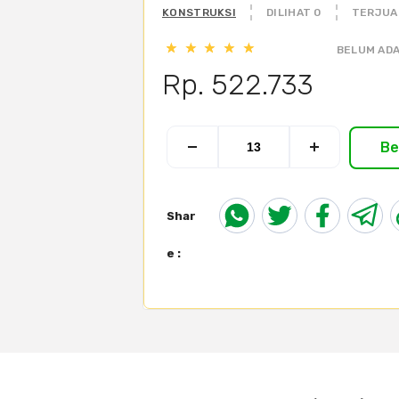
KONSTRUKSI
DILIHAT 0
TERJUA
BELUM ADA
Rp. 522.733
Be
Shar
e :