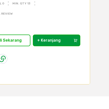
L 0
MIN. QTY 13
 REVIEW
li Sekarang
+ Keranjang