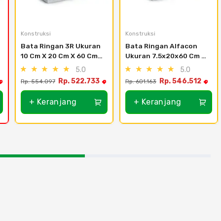
Konstruksi
Konstruksi
Bata Ringan 3R Ukuran 
Bata Ringan Alfacon 
10 Cm X 20 Cm X 60 Cm 
Ukuran 7.5x20x60 Cm 
(14.4 M3)
(12.6 M3) - Cikarang
5.0
5.0
Rp. 522.733
Rp. 546.512
Rp. 554.097
Rp. 601.163
+ Keranjang
+ Keranjang