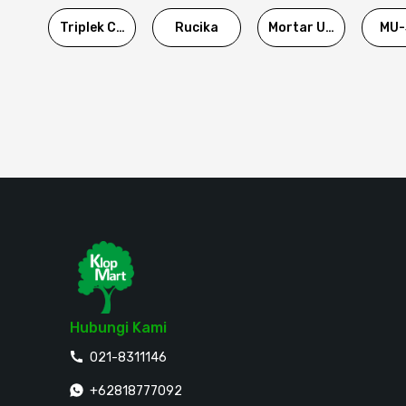
Triplek Cor
Rucika
Mortar Utama
MU-
Hubungi Kami
021-8311146
+62818777092