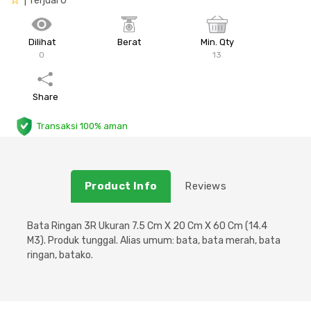
| Terjual 0
Plafon & Partisi
Material Alam
Sistem Elektrikal
Dilihat
Berat
Min. Qty
0
13
Sanitari & Aksesorisnya
Besi Profil & Plat
Pompa dan Pipa
Aksesoris Dapur
Produk Pracetak
Lampu & Listrik
Share
Transaksi 100% aman
Peralatan & Perkakas
Besi Profil & Baja
Aksesoris Perabot
Semen & Sejenisnya
Product Info
Reviews
Scaffolding
Bata Ringan 3R Ukuran 7.5 Cm X 20 Cm X 60 Cm (14.4
M3). Produk tunggal. Alias umum: bata, bata merah, bata
Konstruksi
ringan, batako.
Atap & Lantai