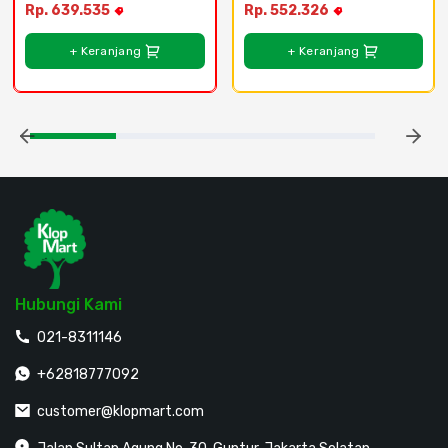
Rp. 639.535
Rp. 552.326
+ Keranjang
+ Keranjang
Hubungi Kami
021-8311146
+62818777092
customer@klopmart.com