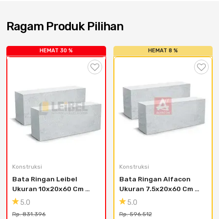
Cat dan Kimia
Ragam Produk Pilihan
Saniter
HEMAT 30 %
HEMAT 8 %
Konstruksi
Konstruksi
Bata Ringan Leibel 
Bata Ringan Alfacon 
Ukuran 10x20x60 Cm 
Ukuran 7.5x20x60 Cm 
(43.2m3)
(12.6 M3) - Karawang
5.0
5.0
Rp. 831.396
Rp. 596.512