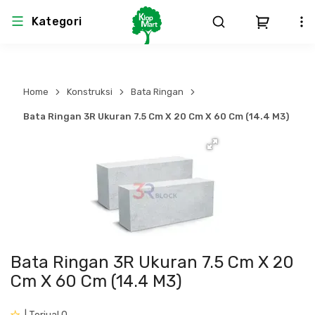
Kategori
Arsitektur
Struktural
MEP
Interior
Landscape
Home
Konstruksi
Bata Ringan
Atap & Rangka
Produk Teknikal & Kimia
Sistem Pengudaraan
Bata Ringan 3R Ukuran 7.5 Cm X 20 Cm X 60 Cm (14.4 M3)
Lem
Produk K3
Sistem Elektro
Dinding
Perlengkapan
Sistem Penanggulangan Kebakaran
Pintu, Jendela & Perlengkapan
Bekisting
Sistem Pemipaan
Bata Ringan 3R Ukuran 7.5 Cm X 20
Cat dan Pelapis Dinding
Besi Beton & Wiremesh
Peralatan Elektronik
Cm X 60 Cm (14.4 M3)
Lantai
Beton
Peralatan Utama