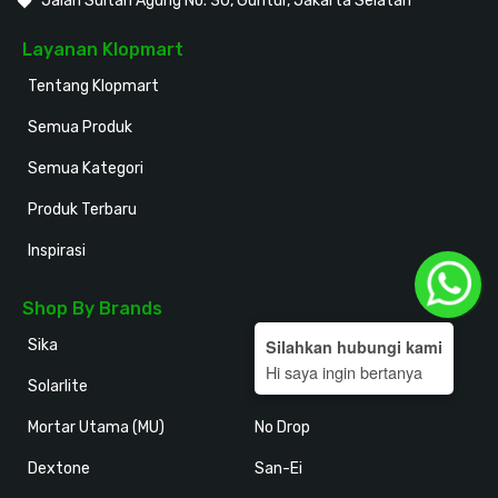
Jalan Sultan Agung No. 30, Guntur, Jakarta Selatan
Layanan Klopmart
Tentang Klopmart
Semua Produk
Semua Kategori
Produk Terbaru
Inspirasi
Shop By Brands
Silahkan hubungi kami
Sika
Holodeck
Hi saya ingin bertanya
Solarlite
Kansai Paint
Mortar Utama (MU)
No Drop
Dextone
San-Ei