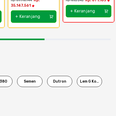
Rp.
Rp. 671.163
Rp. 39.716.744
Rp. 832.242
35.147.561
+ Keranjang
+ Keranjang
380
Semen
Dutron
Lem G Korea