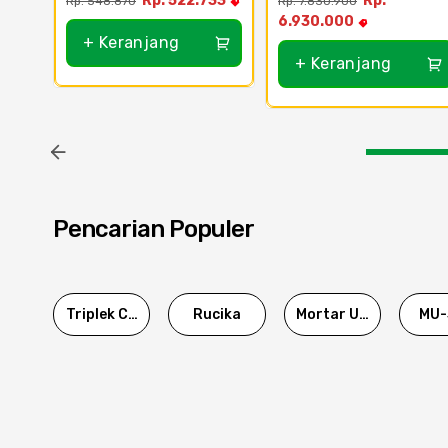
Rp. 522.733
Rp.
Rp. 548.870
Rp. 7.830.900
6.930.000
+ Keranjang
+ Keranjang
Pencarian Populer
Triplek Cor
Rucika
Mortar Utama
MU-