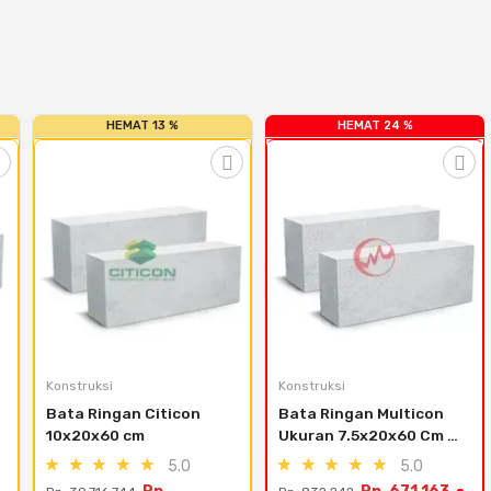
HEMAT 13 %
HEMAT 24 %
Konstruksi
Konstruksi
Bata Ringan Citicon 
Bata Ringan Multicon 
10x20x60 cm
Ukuran 7.5x20x60 Cm 
(12.6 M3) - Bogor
5.0
5.0