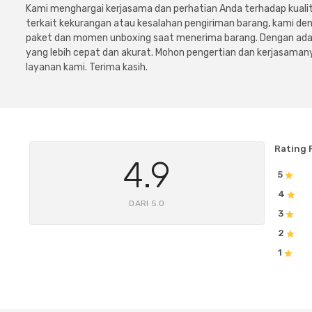
Kami menghargai kerjasama dan perhatian Anda terhadap kuali
terkait kekurangan atau kesalahan pengiriman barang, kami 
paket dan momen unboxing saat menerima barang. Dengan adan
yang lebih cepat dan akurat. Mohon pengertian dan kerjasamany
layanan kami. Terima kasih.
Rating 
4.9
5
4
DARI 5.0
3
2
1