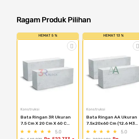
Ragam Produk Pilihan
HEMAT 5 %
HEMAT 13 %
Konstruksi
Konstruksi
Bata Ringan 3R Ukuran 
Bata Ringan AA Ukuran 
7.5 Cm X 20 Cm X 60 Cm 
7.5x20x60 Cm (12.6 M3) 
(14.4 M3)
- Area Kota Tangerang
5.0
5.0