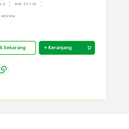
L 0
MIN. QTY 13
 REVIEW
li Sekarang
+ Keranjang