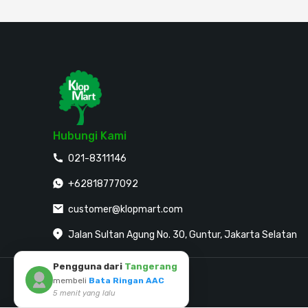
Hubungi Kami
021-8311146
+62818777092
customer@klopmart.com
Jalan Sultan Agung No. 30, Guntur, Jakarta Selatan
Pengguna dari
Tangerang
membeli
Bata Ringan AAC
Mitra Pembayaran
5 menit yang lalu