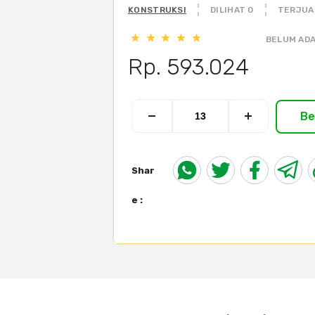
KONSTRUKSI
DILIHAT 0
TERJUA
BELUM ADA
Rp. 593.024
Be
Shar
e :