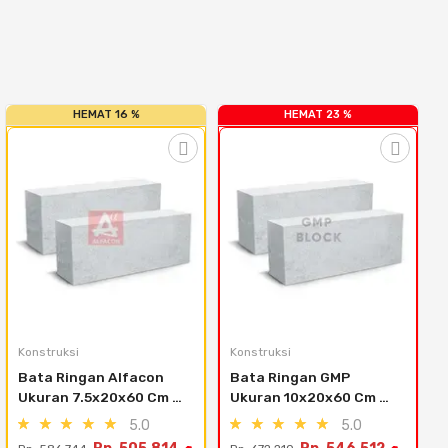
HEMAT 16 %
HEMAT 23 %
Konstruksi
Konstruksi
Bata Ringan Alfacon 
Bata Ringan GMP 
Ukuran 7.5x20x60 Cm 
Ukuran 10x20x60 Cm 
(12.6 M3) - Kabupaten 
(14.4 M3) - Area Bekasi 
5.0
5.0
Tangerang
Dan Bogor