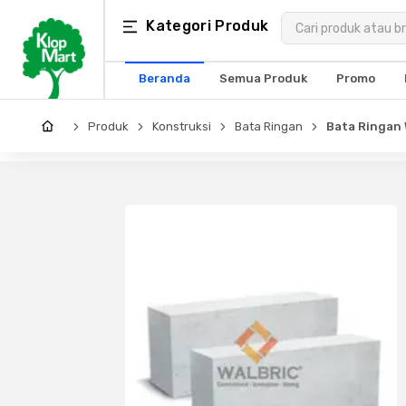
Kategori
Kategori Produk
×
Produk
Beranda
Semua Produk
Promo
Arsitektur
Produk
Konstruksi
Bata Ringan
Bata Ringan 
Struktural
MEP
Interior
Landscape