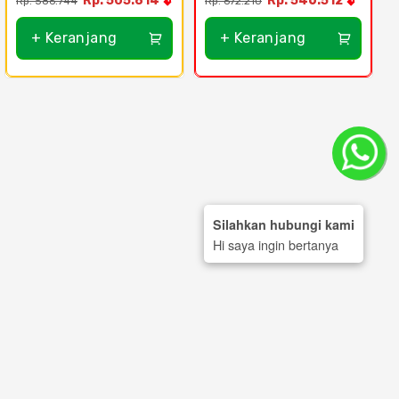
Rp. 505.814
Rp. 546.512
Rp. 586.744
Rp. 672.210
R
+ Keranjang
+ Keranjang
Silahkan hubungi kami
Hi saya ingin bertanya